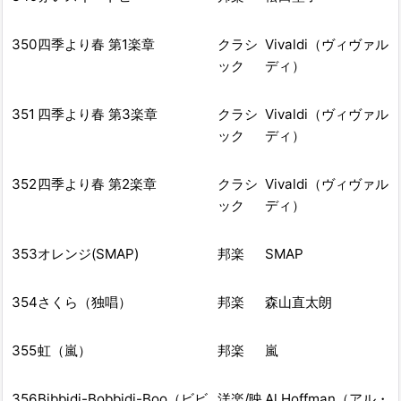
350
四季より春 第1楽章
クラシ
Vivaldi（ヴィヴァル
ック
ディ）
351
四季より春 第3楽章
クラシ
Vivaldi（ヴィヴァル
ック
ディ）
352
四季より春 第2楽章
クラシ
Vivaldi（ヴィヴァル
ック
ディ）
353
オレンジ(SMAP)
邦楽
SMAP
354
さくら（独唱）
邦楽
森山直太朗
355
虹（嵐）
邦楽
嵐
356
Bibbidi-Bobbidi-Boo（ビビ
洋楽/映
Al Hoffman（アル・