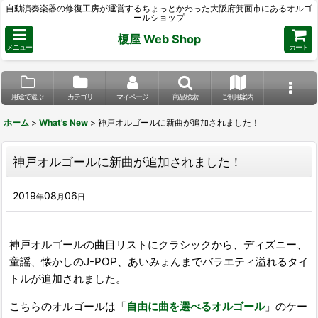
自動演奏楽器の修復工房が運営するちょっとかわった大阪府箕面市にあるオルゴ
ールショップ
榎屋 Web Shop
メニュー
カート
用途で選ぶ
カテゴリ
マイページ
商品検索
ご利用案内
ホーム
>
What's New
>
神戸オルゴールに新曲が追加されました！
神戸オルゴールに新曲が追加されました！
2019
08
06
年
月
日
神戸オルゴールの曲目リストにクラシックから、ディズニー、
童謡、懐かしのJ-POP、あいみょんまでバラエティ溢れるタイ
トルが追加されました。
こちらのオルゴールは「
自由に曲を選べるオルゴール
」のケー