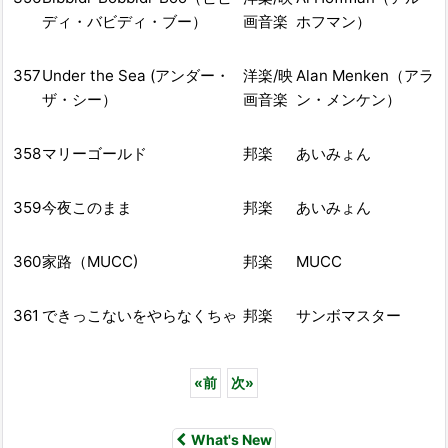
ディ・バビディ・ブー）
画音楽
ホフマン）
357
Under the Sea (アンダー・
洋楽/映
Alan Menken（アラ
ザ・シー）
画音楽
ン・メンケン）
358
マリーゴールド
邦楽
あいみょん
359
今夜このまま
邦楽
あいみょん
360
家路（MUCC)
邦楽
MUCC
361
できっこないをやらなくちゃ
邦楽
サンボマスター
«
前
次
»
What's New