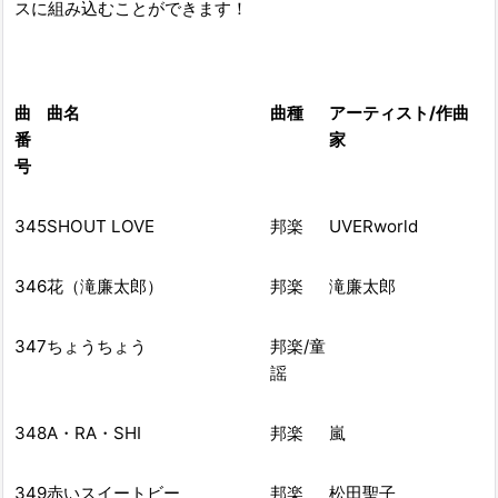
スに組み込むことができます！
曲
曲名
曲種
アーティスト/作曲
番
家
号
345
SHOUT LOVE
邦楽
UVERworld
346
花（滝廉太郎）
邦楽
滝廉太郎
347
ちょうちょう
邦楽/童
謡
348
A・RA・SHI
邦楽
嵐
349
赤いスイートビー
邦楽
松田聖子