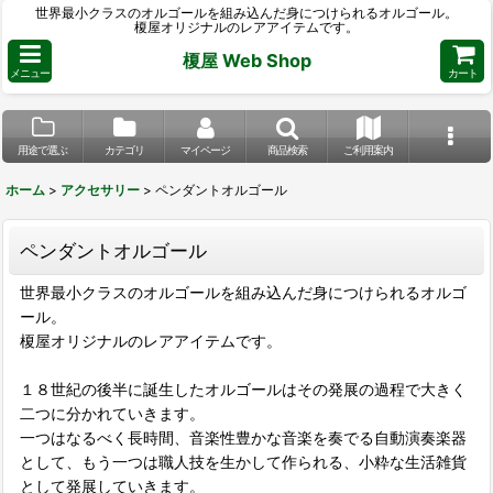
世界最小クラスのオルゴールを組み込んだ身につけられるオルゴール。
榎屋オリジナルのレアアイテムです。
榎屋 Web Shop
メニュー
カート
用途で選ぶ
カテゴリ
マイページ
商品検索
ご利用案内
ホーム
>
アクセサリー
>
ペンダントオルゴール
ペンダントオルゴール
世界最小クラスのオルゴールを組み込んだ身につけられるオルゴ
ール。
榎屋オリジナルのレアアイテムです。
１８世紀の後半に誕生したオルゴールはその発展の過程で大きく
二つに分かれていきます。
一つはなるべく長時間、音楽性豊かな音楽を奏でる自動演奏楽器
として、もう一つは職人技を生かして作られる、小粋な生活雑貨
として発展していきます。