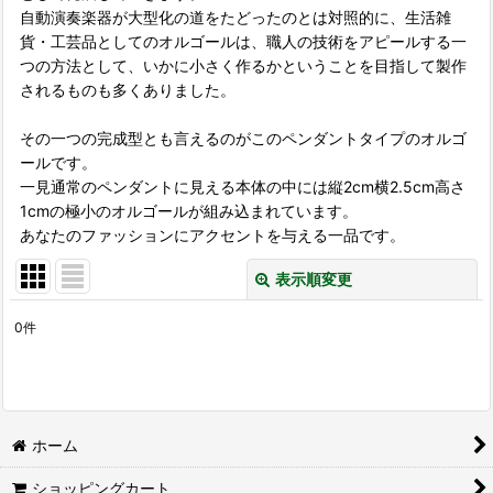
自動演奏楽器が大型化の道をたどったのとは対照的に、生活雑
貨・工芸品としてのオルゴールは、職人の技術をアピールする一
つの方法として、いかに小さく作るかということを目指して製作
されるものも多くありました。
その一つの完成型とも言えるのがこのペンダントタイプのオルゴ
ールです。
一見通常のペンダントに見える本体の中には縦2cm横2.5cm高さ
1cmの極小のオルゴールが組み込まれています。
あなたのファッションにアクセントを与える一品です。
表示順変更
閉じる
0
件
表示数
:
並び順
:
ホーム
絞り込む
ショッピングカート