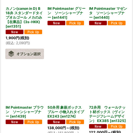
カノン(canon in D) B
IM Pointmaster グリー
IM Pointmaster マゼン
18弁 スタンダードタイ
ン ソーンシャープナ
タ ソーンシャープナ
プオルゴール メカのみ
ー
[
en1441
]
ー
[
en1440
]
【在庫品】(3s-HKK)
[
en1351
]
1,900
円
(税別)
(
税込
:
2,090
円
)
IM Pointmaster ブラウ
50弁用 象嵌ボックス
72弁用 ウォールナッ
ン ソーンシャープナ
ブルー 小物入れタイプ
ト材ボックス（ヴィン
ー
[
en1439
]
EX243
[
en1274
]
テージフレームデザイ
ン） EX385
[
en1325
]
138,000
円
～
(税別)
122,000
円
～
(税別)
(
税込
:
151,800
円
～
)