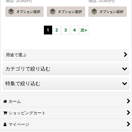
(
税込
:
20,900
円
)
(
税込
:
20,900
円
)
1
2
3
4
次
»
用途で選ぶ
カテゴリで絞り込む
特集で絞り込む
鉄メロ
リュージュ「Reuge」
カスタムメイド・オルゴール
ホーム
シンフォニオン
ショッピングカート
3,000円以下
マイページ
国産高級オルゴール
3,001円〜5,000円