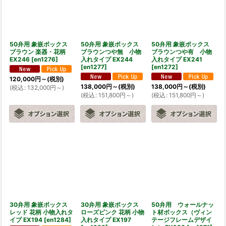
50弁用 象嵌ボックス
50弁用 象嵌ボックス
50弁用 象嵌ボックス
ブラウン 楽器・花柄
ブラウンつや無 小物
ブラウンつや有 小物
EX246
[
en1276
]
入れタイプ EX244
入れタイプ EX241
[
en1277
]
[
en1272
]
120,000
円
～
(税別)
138,000
円
～
(税別)
138,000
円
～
(税別)
(
税込
:
132,000
円
～
)
(
税込
:
151,800
円
～
)
(
税込
:
151,800
円
～
)
30弁用 象嵌ボックス
30弁用 象嵌ボックス
50弁用 ウォールナッ
レッド 花柄 小物入れタ
ローズピンク 花柄 小物
ト材ボックス（ヴィン
イプ EX194
[
en1284
]
入れタイプ EX197
テージフレームデザイ