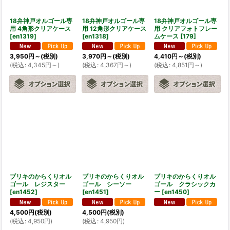
18弁神戸オルゴール専
18弁神戸オルゴール専
18弁神戸オルゴール専
用 4角形クリアケース
用 12角形クリアケース
用 クリアフォトフレー
[
en1319
]
[
en1318
]
ムケース
[
179
]
3,950
円
～
(税別)
3,970
円
～
(税別)
4,410
円
～
(税別)
(
税込
:
4,345
円
～
)
(
税込
:
4,367
円
～
)
(
税込
:
4,851
円
～
)
ブリキのからくりオル
ブリキのからくりオル
ブリキのからくりオル
ゴール レジスター
ゴール シーソー
ゴール クラシックカ
[
en1452
]
[
en1451
]
ー
[
en1450
]
4,500
円
(税別)
4,500
円
(税別)
(
税込
:
4,950
円
)
(
税込
:
4,950
円
)