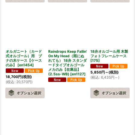
オルガニート（カード
Raindrops Keep Fallin'
18弁オルゴール用 木製
式オルゴール）用 ブ
On My Head（雨にぬ
フォトフレームケース
ナの木ケース【ケース
れても） 18弁 スタンダ
[
175
]
のみ】
[
en1454
]
ードタイプオルゴール
メカのみ【在庫品】
5,850
円
～
(税別)
(2.5ss-WB)
[
en1127
]
18,700
円
(税別)
(
税込
:
6,435
円
～
)
(
税込
:
20,570
円
)