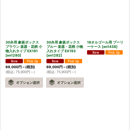
30弁用 象嵌ボックス
30弁用 象嵌ボックス
18オルゴール用 プーリ
ブラウン 楽器・花柄 小
ブルー 楽器・花柄 小物
ーケース
[
en1438
]
物入れタイプ EX191
入れタイプ EX193
[
en1280
]
[
en1282
]
69,000
円
～
(税別)
69,000
円
～
(税別)
(
税込
:
75,900
円
～
)
(
税込
:
75,900
円
～
)