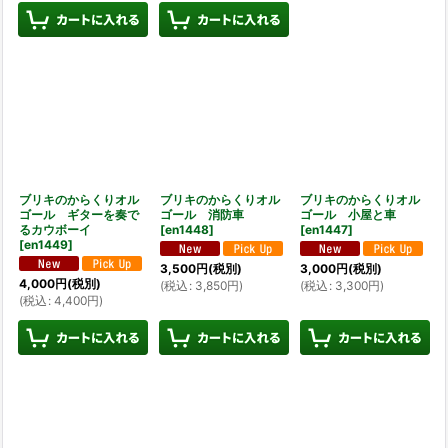
ブリキのからくりオル
ブリキのからくりオル
ブリキのからくりオル
ゴール ギターを奏で
ゴール 消防車
ゴール 小屋と車
るカウボーイ
[
en1448
]
[
en1447
]
[
en1449
]
3,500
円
(税別)
3,000
円
(税別)
4,000
円
(税別)
(
税込
:
3,850
円
)
(
税込
:
3,300
円
)
(
税込
:
4,400
円
)