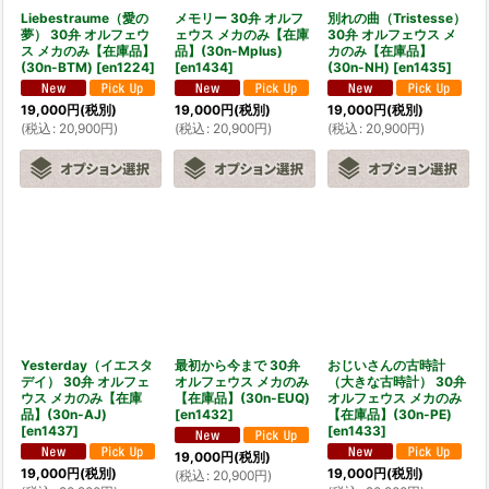
Liebestraume（愛の
メモリー 30弁 オルフ
別れの曲（Tristesse）
夢） 30弁 オルフェウ
ェウス メカのみ【在庫
30弁 オルフェウス メ
ス メカのみ【在庫品】
品】(30n-Mplus)
カのみ【在庫品】
(30n-BTM)
[
en1224
]
[
en1434
]
(30n-NH)
[
en1435
]
19,000
円
(税別)
19,000
円
(税別)
19,000
円
(税別)
(
税込
:
20,900
円
)
(
税込
:
20,900
円
)
(
税込
:
20,900
円
)
Yesterday（イエスタ
最初から今まで 30弁
おじいさんの古時計
デイ） 30弁 オルフェ
オルフェウス メカのみ
（大きな古時計） 30弁
ウス メカのみ【在庫
【在庫品】(30n-EUQ)
オルフェウス メカのみ
品】(30n-AJ)
[
en1432
]
【在庫品】(30n-PE)
[
en1437
]
[
en1433
]
19,000
円
(税別)
19,000
円
(税別)
19,000
円
(税別)
(
税込
:
20,900
円
)