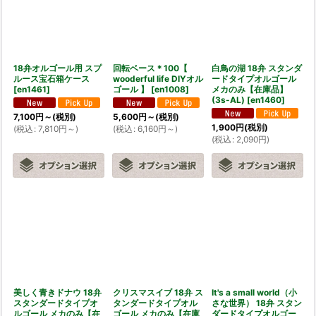
18弁オルゴール用 スプ
回転ベース＊100【
白鳥の湖 18弁 スタンダ
ルース宝石箱ケース
wooderful life DIYオル
ードタイプオルゴール
[
en1461
]
ゴール 】
[
en1008
]
メカのみ【在庫品】
(3s-AL)
[
en1460
]
7,100
円
～
(税別)
5,600
円
～
(税別)
1,900
円
(税別)
(
税込
:
7,810
円
～
)
(
税込
:
6,160
円
～
)
(
税込
:
2,090
円
)
美しく青きドナウ 18弁
クリスマスイブ 18弁 ス
It's a small world（小
スタンダードタイプオ
タンダードタイプオル
さな世界） 18弁 スタン
ルゴール メカのみ【在
ゴール メカのみ【在庫
ダードタイプオルゴー