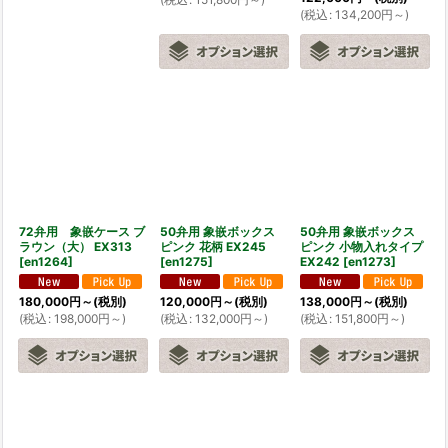
(
税込
:
134,200
円
～
)
72弁用 象嵌ケース ブ
50弁用 象嵌ボックス
50弁用 象嵌ボックス
ラウン（大） EX313
ピンク 花柄 EX245
ピンク 小物入れタイプ
[
en1264
]
[
en1275
]
EX242
[
en1273
]
180,000
円
～
(税別)
120,000
円
～
(税別)
138,000
円
～
(税別)
(
税込
:
198,000
円
～
)
(
税込
:
132,000
円
～
)
(
税込
:
151,800
円
～
)