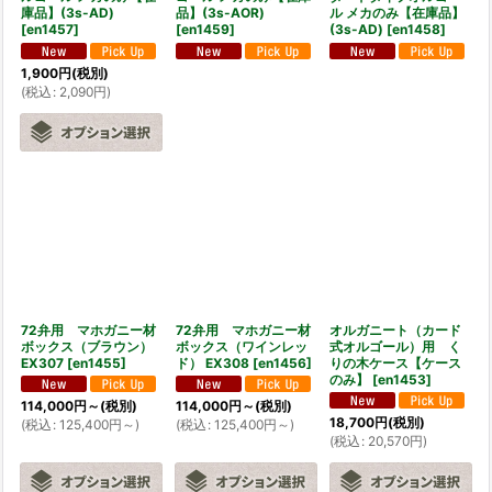
庫品】(3s-AD)
品】(3s-AOR)
ル メカのみ【在庫品】
[
en1457
]
[
en1459
]
(3s-AD)
[
en1458
]
1,900
円
(税別)
(
税込
:
2,090
円
)
72弁用 マホガニー材
72弁用 マホガニー材
オルガニート（カード
ボックス（ブラウン）
ボックス（ワインレッ
式オルゴール）用 く
EX307
[
en1455
]
ド） EX308
[
en1456
]
りの木ケース【ケース
のみ】
[
en1453
]
114,000
円
～
(税別)
114,000
円
～
(税別)
18,700
円
(税別)
(
税込
:
125,400
円
～
)
(
税込
:
125,400
円
～
)
(
税込
:
20,570
円
)