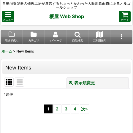
自動演奏楽器の修復工房が運営するちょっとかわった大阪府箕面市にあるオルゴ
ールショップ
榎屋 Web Shop
メニュー
カート
用途で選ぶ
カテゴリ
マイページ
商品検索
ご利用案内
ホーム
>
New Items
New Items
表示順変更
閉じる
181
件
表示数
:
1
2
3
4
次
»
並び順
:
絞り込む