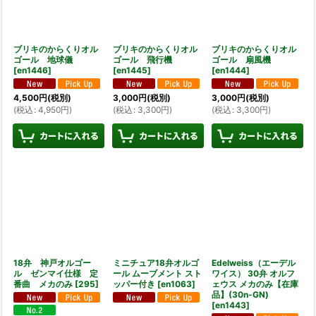
ブリキのからくりオル
ブリキのからくりオル
ブリキのからくりオル
ゴール 地球儀
ゴール 飛行機
ゴール 扇風機
[
en1446
]
[
en1445
]
[
en1444
]
4,500
円
(税別)
3,000
円
(税別)
3,000
円
(税別)
(
税込
:
4,950
円
)
(
税込
:
3,300
円
)
(
税込
:
3,300
円
)
18弁 神戸オルゴー
ミニチュア18弁オルゴ
Edelweiss（エーデル
ル ゼンマイ仕様 定
ール ムーブメント スト
ワイス） 30弁 オルフ
番曲 メカのみ
[
295
]
ッパー付き
[
en1063
]
ェウス メカのみ【在庫
品】(30n-GN)
[
en1443
]