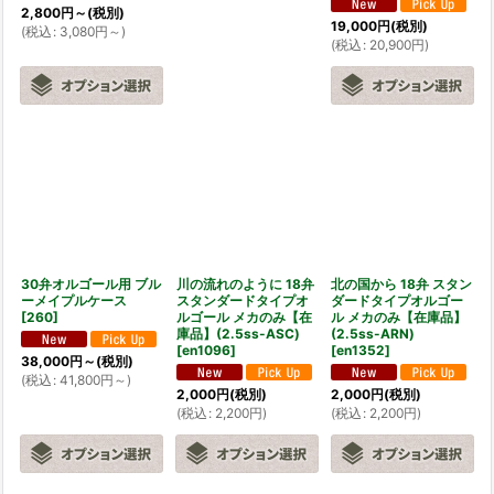
2,800
円
～
(税別)
19,000
円
(税別)
(
税込
:
3,080
円
～
)
(
税込
:
20,900
円
)
30弁オルゴール用 ブル
川の流れのように 18弁
北の国から 18弁 スタン
ーメイプルケース
スタンダードタイプオ
ダードタイプオルゴー
[
260
]
ルゴール メカのみ【在
ル メカのみ【在庫品】
庫品】(2.5ss-ASC)
(2.5ss-ARN)
[
en1096
]
[
en1352
]
38,000
円
～
(税別)
(
税込
:
41,800
円
～
)
2,000
円
(税別)
2,000
円
(税別)
(
税込
:
2,200
円
)
(
税込
:
2,200
円
)