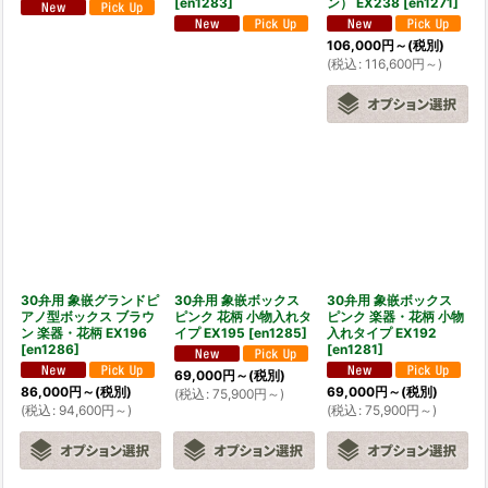
[
en1283
]
ン） EX238
[
en1271
]
106,000
円
～
(税別)
(
税込
:
116,600
円
～
)
30弁用 象嵌グランドピ
30弁用 象嵌ボックス
30弁用 象嵌ボックス
アノ型ボックス ブラウ
ピンク 花柄 小物入れタ
ピンク 楽器・花柄 小物
ン 楽器・花柄 EX196
イプ EX195
[
en1285
]
入れタイプ EX192
[
en1286
]
[
en1281
]
69,000
円
～
(税別)
86,000
円
～
(税別)
69,000
円
～
(税別)
(
税込
:
75,900
円
～
)
(
税込
:
94,600
円
～
)
(
税込
:
75,900
円
～
)