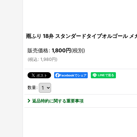
雨ふり 18弁 スタンダードタイプオルゴール メカの
販売価格
:
1,800
円
(税別)
(
税込
:
1,980
円
)
Facebookでシェア
数量
:
返品特約に関する重要事項