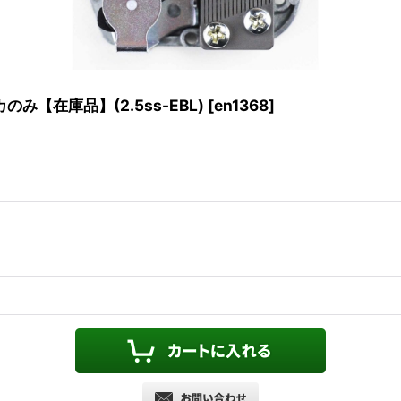
み【在庫品】(2.5ss-EBL)
[
en1368
]