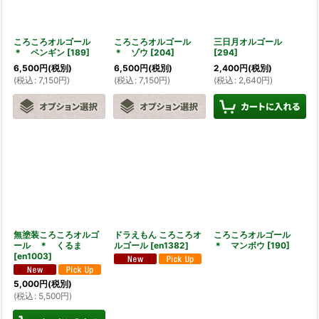
ころころオルゴール
ころころオルゴール
三日月オルゴール
＊ ペンギン
[
189
]
＊ ゾウ
[
204
]
[
294
]
6,500
円
(税別)
6,500
円
(税別)
2,400
円
(税別)
(
税込
:
7,150
円
)
(
税込
:
7,150
円
)
(
税込
:
2,640
円
)
無塗装ころころオルゴ
ドラえもん ころころオ
ころころオルゴール
ール ＊ くるま
ルゴール
[
en1382
]
＊ マンボウ
[
190
]
[
en1003
]
5,000
円
(税別)
(
税込
:
5,500
円
)