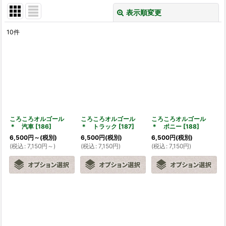
表示順変更
閉じる
10
件
表示数
:
並び順
:
絞り込む
ころころオルゴール
ころころオルゴール
ころころオルゴール
＊ 汽車
[
186
]
＊ トラック
[
187
]
＊ ポニー
[
188
]
6,500
円
～
(税別)
6,500
円
(税別)
6,500
円
(税別)
(
税込
:
7,150
円
～
)
(
税込
:
7,150
円
)
(
税込
:
7,150
円
)