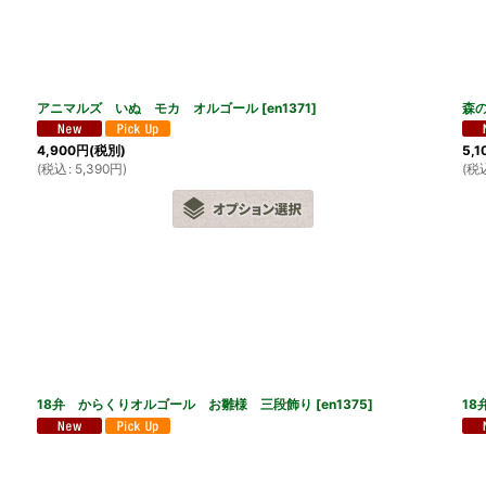
絞り込む
アニマルズ いぬ モカ オルゴール
[
en1371
]
森
4,900
円
(税別)
5,1
(
税込
:
5,390
円
)
(
税
18弁 からくりオルゴール お雛様 三段飾り
[
en1375
]
1