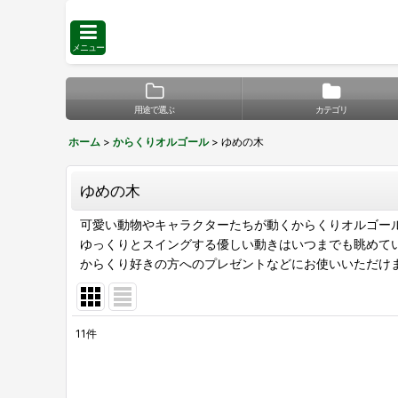
メニュー
用途で選ぶ
カテゴリ
ホーム
>
からくりオルゴール
>
ゆめの木
ゆめの木
可愛い動物やキャラクターたちが動くからくりオルゴー
ゆっくりとスイングする優しい動きはいつまでも眺めて
からくり好きの方へのプレゼントなどにお使いいただけ
11
件
表示数
: