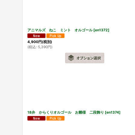
並び順
:
アニマルズ ねこ ミント オルゴール
[
en1372
]
4,900
円
(税別)
(
税込
:
5,390
円
)
18弁 からくりオルゴール お雛様 二段飾り
[
en1374
]