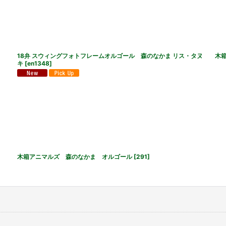
18弁 スウィングフォトフレームオルゴール 森のなかま リス・タヌ
木
キ
[
en1348
]
木箱アニマルズ 森のなかま オルゴール
[
291
]