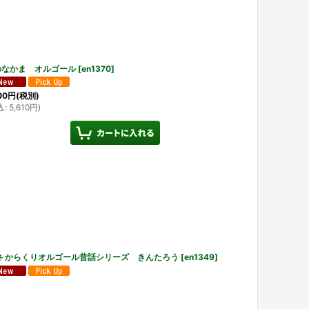
のなかま オルゴール
[
en1370
]
00
円
(税別)
込
:
5,610
円
)
8弁 からくりオルゴール昔話シリーズ きんたろう
[
en1349
]