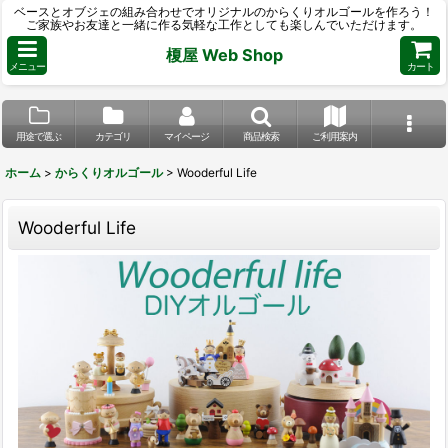
ベースとオブジェの組み合わせでオリジナルのからくりオルゴールを作ろう！
ご家族やお友達と一緒に作る気軽な工作としても楽しんでいただけます。
榎屋 Web Shop
メニュー
カート
用途で選ぶ
カテゴリ
マイページ
商品検索
ご利用案内
ホーム
>
からくりオルゴール
>
Wooderful Life
Wooderful Life