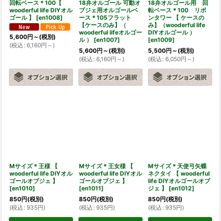
回転ベース＊100【
18弁オルゴール 可動オ
18弁オルゴール用 回
wooderful life DIYオル
ブジェ用オルゴールベ
転ベース＊100 リボ
ゴール 】
[
en1008
]
ース＊105フラット
ンタワー 【 ケースの
【ケースのみ】（
み】（wooderful life
wooderful lifeオルゴー
DIYオルゴール ）
5,600
円
～
(税別)
ル ）
[
en1007
]
[
en1009
]
(
税込
:
6,160
円
～
)
5,600
円
～
(税別)
5,500
円
～
(税別)
(
税込
:
6,160
円
～
)
(
税込
:
6,050
円
～
)
Mサイズ＊王様 【
Mサイズ＊王女様 【
Mサイズ＊天使弓矢蝶
wooderful life DIYオル
wooderful life DIYオル
ネクタイ 【 wooderful
ゴールオブジェ 】
ゴールオブジェ 】
life DIYオルゴールオブ
[
en1010
]
[
en1011
]
ジェ 】
[
en1012
]
850
円
(税別)
850
円
(税別)
850
円
(税別)
(
税込
:
935
円
)
(
税込
:
935
円
)
(
税込
:
935
円
)