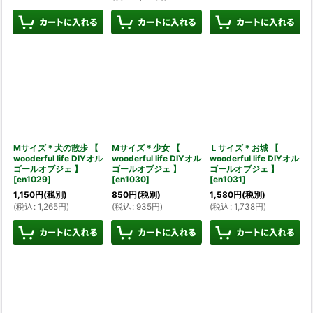
Mサイズ＊犬の散歩 【
Mサイズ＊少女 【
Ｌサイズ＊お城 【
wooderful life DIYオル
wooderful life DIYオル
wooderful life DIYオル
ゴールオブジェ 】
ゴールオブジェ 】
ゴールオブジェ 】
[
en1029
]
[
en1030
]
[
en1031
]
1,150
円
(税別)
850
円
(税別)
1,580
円
(税別)
(
税込
:
1,265
円
)
(
税込
:
935
円
)
(
税込
:
1,738
円
)