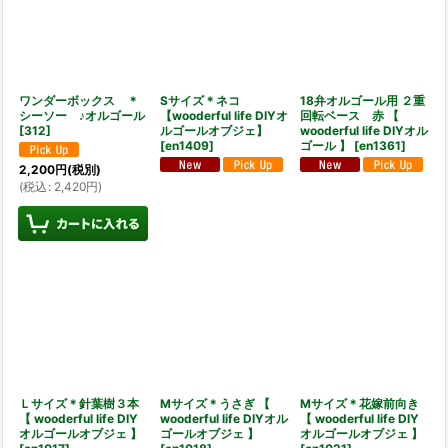
ワンダーボックス ＊
Sサイズ＊ネコ
18弁オルゴール用 ２重
シーソー ♪オルゴール
【wooderful life DIYオ
回転ベース 赤 【
[
312
]
ルゴールオブジェ】
wooderful life DIYオル
[
en1409
]
ゴール 】
[
en1361
]
2,200
円
(税別)
(
税込
:
2,420
円
)
Ｌサイズ＊針葉樹３本
Mサイズ＊うさぎ 【
Mサイズ＊花嫁前向き
【 wooderful life DIY
wooderful life DIYオル
【 wooderful life DIY
オルゴールオブジェ 】
ゴールオブジェ 】
オルゴールオブジェ 】