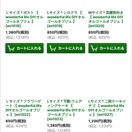
Ｌサイズ＊ポスト 【
Lサイズ＊シロクマ 【
Mサイズ＊花婿前向き
wooderful life DIYオル
wooderful life DIYオル
【 wooderful life DIY
ゴールオブジェ 】
ゴールオブジェ 】
オルゴールオブジェ 】
[
en1016
]
[
en1019
]
[
en1020
]
1,380
円
(税別)
850
円
(税別)
850
円
(税別)
(
税込
:
1,518
円
)
(
税込
:
935
円
)
(
税込
:
935
円
)
Ｌサイズ＊フラワーゲ
Lサイズ＊可動 ウェデ
Lサイズ＊二段ケーキイ
ート 【 wooderful life
ィングケーキ 【
チゴ 【 wooderful life
DIYオルゴールオブジ
wooderful life DIYオル
DIYオルゴールオブジ
ェ 】
[
en1022
]
ゴールオブジェ 】
ェ 】
[
en1027
]
[
en1023
]
850
円
(税別)
1,200
円
(税別)
1,380
円
(税別)
(
税込
:
935
円
)
(
税込
:
1,320
円
)
(
税込
:
1,518
円
)