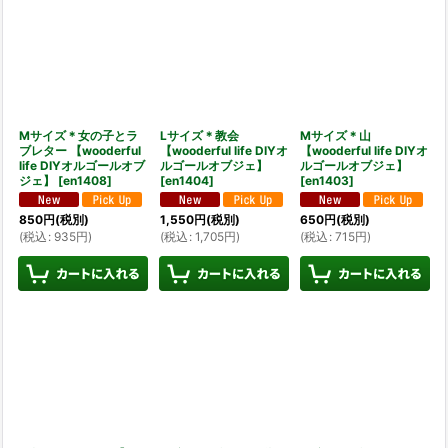
Mサイズ＊女の子とラ
Lサイズ＊教会
Mサイズ＊山
ブレター 【wooderful
【wooderful life DIYオ
【wooderful life DIYオ
life DIYオルゴールオブ
ルゴールオブジェ】
ルゴールオブジェ】
ジェ】
[
en1408
]
[
en1404
]
[
en1403
]
850
円
(税別)
1,550
円
(税別)
650
円
(税別)
(
税込
:
935
円
)
(
税込
:
1,705
円
)
(
税込
:
715
円
)