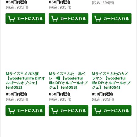
850
円
(税別)
850
円
(税別)
(
税込
:
594
円
)
(
税込
:
935
円
)
(
税込
:
935
円
)
Mサイズ＊メガネ猫
Mサイズ＊ぶた 赤ベ
Mサイズ＊ぶたのカメ
【wooderful life DIYオ
レー帽 【wooderful
ラマン 【wooderful
ルゴールオブジェ】
life DIYオルゴールオブ
life DIYオルゴールオブ
[
en1052
]
ジェ】
[
en1053
]
ジェ】
[
en1054
]
850
円
(税別)
850
円
(税別)
850
円
(税別)
(
税込
:
935
円
)
(
税込
:
935
円
)
(
税込
:
935
円
)