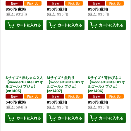
850
円
(税別)
850
円
(税別)
850
円
(税別)
(
税込
:
935
円
)
(
税込
:
935
円
)
(
税込
:
935
円
)
Sサイズ＊赤ちゃん２人
Mサイズ＊魚釣り
Sサイズ＊背伸びネコ
【wooderful life DIYオ
【wooderful life DIYオ
【wooderful life DIYオ
ルゴールオブジェ】
ルゴールオブジェ】
ルゴールオブジェ】
[
en1405
]
[
en1407
]
[
en1406
]
540
円
(税別)
850
円
(税別)
850
円
(税別)
(
税込
:
594
円
)
(
税込
:
935
円
)
(
税込
:
935
円
)