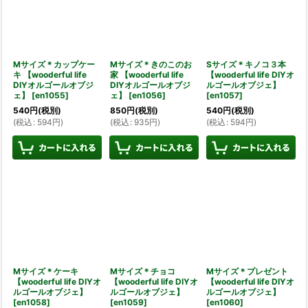
Mサイズ＊カップケー
Mサイズ＊きのこのお
Sサイズ＊キノコ３本
キ 【wooderful life
家 【wooderful life
【wooderful life DIYオ
DIYオルゴールオブジ
DIYオルゴールオブジ
ルゴールオブジェ】
ェ】
[
en1055
]
ェ】
[
en1056
]
[
en1057
]
540
円
(税別)
850
円
(税別)
540
円
(税別)
(
税込
:
594
円
)
(
税込
:
935
円
)
(
税込
:
594
円
)
Mサイズ＊ケーキ
Mサイズ＊チョコ
Mサイズ＊プレゼント
【wooderful life DIYオ
【wooderful life DIYオ
【wooderful life DIYオ
ルゴールオブジェ】
ルゴールオブジェ】
ルゴールオブジェ】
[
en1058
]
[
en1059
]
[
en1060
]