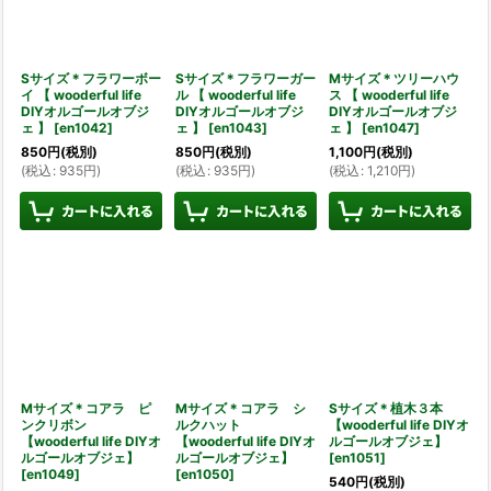
Sサイズ＊フラワーボー
Sサイズ＊フラワーガー
Mサイズ＊ツリーハウ
イ 【 wooderful life
ル 【 wooderful life
ス 【 wooderful life
DIYオルゴールオブジ
DIYオルゴールオブジ
DIYオルゴールオブジ
ェ 】
[
en1042
]
ェ 】
[
en1043
]
ェ 】
[
en1047
]
850
円
(税別)
850
円
(税別)
1,100
円
(税別)
(
税込
:
935
円
)
(
税込
:
935
円
)
(
税込
:
1,210
円
)
Mサイズ＊コアラ ピ
Mサイズ＊コアラ シ
Sサイズ＊植木３本
ンクリボン
ルクハット
【wooderful life DIYオ
【wooderful life DIYオ
【wooderful life DIYオ
ルゴールオブジェ】
ルゴールオブジェ】
ルゴールオブジェ】
[
en1051
]
[
en1049
]
[
en1050
]
540
円
(税別)