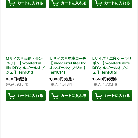
Mサイズ＊天使トラン
Ｌサイズ＊馬車コーチ
Lサイズ＊二段ケーキリ
ペット 【 wooderful
【 wooderful life DIY
ボン 【 wooderful life
life DIYオルゴールオブ
オルゴールオブジェ 】
DIYオルゴールオブジ
ジェ 】
[
en1013
]
[
en1014
]
ェ 】
[
en1015
]
850
円
(税別)
1,380
円
(税別)
1,550
円
(税別)
(
税込
:
935
円
)
(
税込
:
1,518
円
)
(
税込
:
1,705
円
)