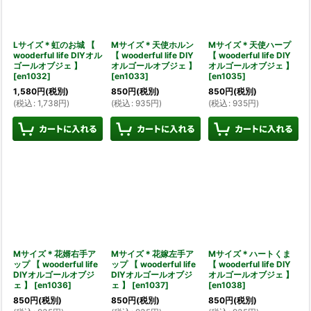
Lサイズ＊虹のお城 【
Mサイズ＊天使ホルン
Mサイズ＊天使ハープ
wooderful life DIYオル
【 wooderful life DIY
【 wooderful life DIY
ゴールオブジェ 】
オルゴールオブジェ 】
オルゴールオブジェ 】
[
en1032
]
[
en1033
]
[
en1035
]
1,580
円
(税別)
850
円
(税別)
850
円
(税別)
(
税込
:
1,738
円
)
(
税込
:
935
円
)
(
税込
:
935
円
)
Mサイズ＊花婿右手ア
Mサイズ＊花嫁左手ア
Mサイズ＊ハートくま
ップ 【 wooderful life
ップ 【 wooderful life
【 wooderful life DIY
DIYオルゴールオブジ
DIYオルゴールオブジ
オルゴールオブジェ 】
ェ 】
[
en1036
]
ェ 】
[
en1037
]
[
en1038
]
850
円
(税別)
850
円
(税別)
850
円
(税別)