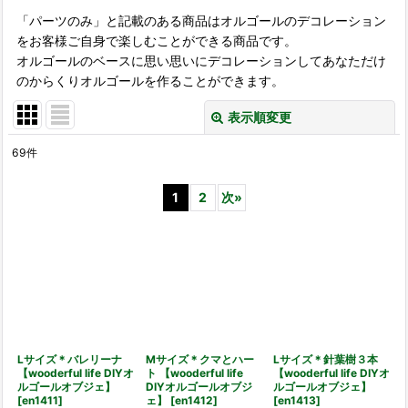
「パーツのみ」と記載のある商品はオルゴールのデコレーション
をお客様ご自身で楽しむことができる商品です。
オルゴールのベースに思い思いにデコレーションしてあなただけ
のからくりオルゴールを作ることができます。
表示順変更
閉じる
69
件
表示数
:
1
2
次
»
並び順
:
絞り込む
Lサイズ＊バレリーナ
Mサイズ＊クマとハー
Lサイズ＊針葉樹３本
【wooderful life DIYオ
ト 【wooderful life
【wooderful life DIYオ
ルゴールオブジェ】
DIYオルゴールオブジ
ルゴールオブジェ】
[
en1411
]
ェ】
[
en1412
]
[
en1413
]