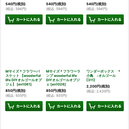
540
円
(税別)
540
円
(税別)
540
円
(税別)
(
税込
:
594
円
)
(
税込
:
594
円
)
(
税込
:
594
円
)
Mサイズ＊フラワーバ
Mサイズ＊フラワーラ
ワンダーボックス ＊
スケット 【wooderful
ンプ wooderful life
小鳥 ♪オルゴール
life DIYオルゴールオブ
DIYオルゴールオブジ
[
311
]
ジェ】
[
en1061
]
ェ
[
en1026
]
2,200
円
(税別)
850
円
(税別)
850
円
(税別)
(
税込
:
2,420
円
)
(
税込
:
935
円
)
(
税込
:
935
円
)