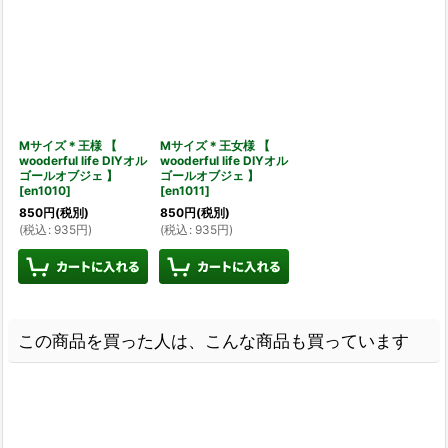
Mサイズ＊王様 【
Mサイズ＊王女様 【
wooderful life DIYオル
wooderful life DIYオル
ゴールオブジェ 】
ゴールオブジェ 】
[
en1010
]
[
en1011
]
850
円
(税別)
850
円
(税別)
(
税込
:
935
円
)
(
税込
:
935
円
)
この商品を買った人は、こんな商品も買っています