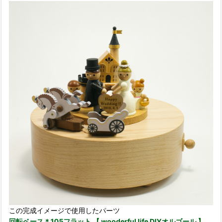
この完成イメージで使用したパーツ
回転ベース＊105フラット 【 wooderful life DIYオルゴール 】