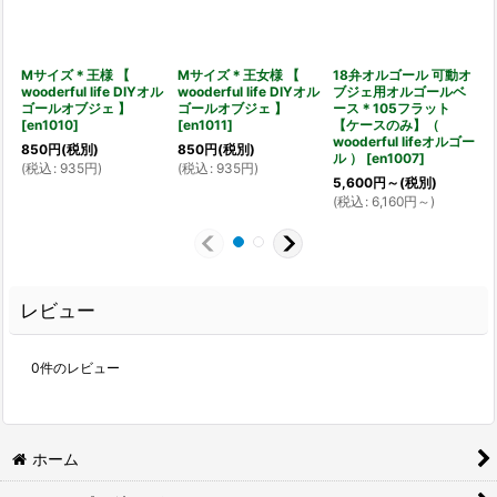
Mサイズ＊王様 【
Mサイズ＊王女様 【
18弁オルゴール 可動オ
wooderful life DIYオル
wooderful life DIYオル
ブジェ用オルゴールベ
【
ゴールオブジェ 】
ゴールオブジェ 】
ース＊105フラット
[
en1010
]
[
en1011
]
【ケースのみ】（
[
wooderful lifeオルゴー
850
円
(税別)
850
円
(税別)
ル ）
[
en1007
]
(
税込
:
935
円
)
(
税込
:
935
円
)
5,600
円
～
(税別)
(
税込
:
6,160
円
～
)
レビュー
0
件のレビュー
ホーム