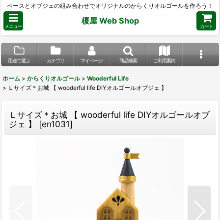
ベースとオブジェの組み合わせでオリジナルのからくりオルゴールを作ろう！
榎屋 Web Shop
メニュー
カート
用途で選ぶ
カテゴリ
マイページ
商品検索
ご利用案内
ホーム
>
からくりオルゴール
>
Wooderful Life
>
Ｌサイズ＊お城 【 wooderful life DIYオルゴールオブジェ 】
Ｌサイズ＊お城 【 wooderful life DIYオルゴールオブ
ジェ 】
[
en1031
]