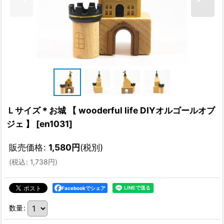
Ｌサイズ＊お城 【 wooderful life DIYオルゴールオブ
ジェ 】
[
en1031
]
販売価格
:
1,580
円
(税別)
(
税込
:
1,738
円
)
Facebookでシェア
数量
: