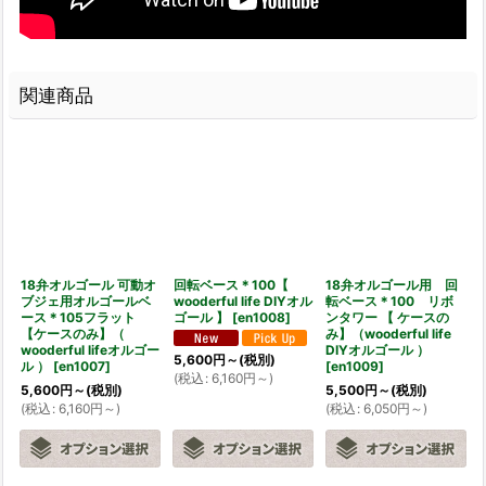
関連商品
18弁オルゴール 可動オ
回転ベース＊100【
18弁オルゴール用 回
ブジェ用オルゴールベ
wooderful life DIYオル
転ベース＊100 リボ
ース＊105フラット
ゴール 】
[
en1008
]
ンタワー 【 ケースの
【ケースのみ】（
み】（wooderful life
wooderful lifeオルゴー
DIYオルゴール ）
5,600
円
～
(税別)
ル ）
[
en1007
]
[
en1009
]
(
税込
:
6,160
円
～
)
5,600
円
～
(税別)
5,500
円
～
(税別)
(
税込
:
6,160
円
～
)
(
税込
:
6,050
円
～
)