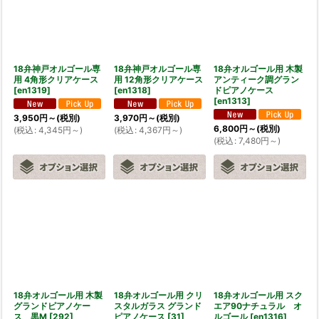
18弁神戸オルゴール専
18弁神戸オルゴール専
18弁オルゴール用 木製
用 4角形クリアケース
用 12角形クリアケース
アンティーク調グラン
[
en1319
]
[
en1318
]
ドピアノケース
[
en1313
]
3,950
円
～
(税別)
3,970
円
～
(税別)
6,800
円
～
(税別)
(
税込
:
4,345
円
～
)
(
税込
:
4,367
円
～
)
(
税込
:
7,480
円
～
)
18弁オルゴール用 木製
18弁オルゴール用 クリ
18弁オルゴール用 スク
グランドピアノケー
スタルガラス グランド
エア90ナチュラル オ
ス 黒M
[
292
]
ピアノケース
[
31
]
ルゴール
[
en1316
]