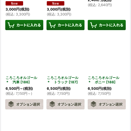
(
税込
:
2,640
円
)
3,000
円
(税別)
3,000
円
(税別)
(
税込
:
3,300
円
)
(
税込
:
3,300
円
)
ころころオルゴール
ころころオルゴール
ころころオルゴール
＊ 汽車
[
186
]
＊ トラック
[
187
]
＊ ポニー
[
188
]
6,500
円
～
(税別)
6,500
円
(税別)
6,500
円
(税別)
(
税込
:
7,150
円
～
)
(
税込
:
7,150
円
)
(
税込
:
7,150
円
)