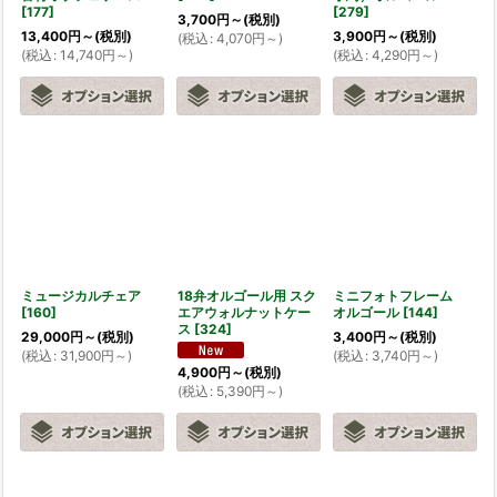
[
177
]
[
279
]
3,700
円
～
(税別)
13,400
円
～
(税別)
3,900
円
～
(税別)
(
税込
:
4,070
円
～
)
(
税込
:
14,740
円
～
)
(
税込
:
4,290
円
～
)
ミュージカルチェア
18弁オルゴール用 スク
ミニフォトフレーム
[
160
]
エアウォルナットケー
オルゴール
[
144
]
ス
[
324
]
29,000
円
～
(税別)
3,400
円
～
(税別)
(
税込
:
31,900
円
～
)
(
税込
:
3,740
円
～
)
4,900
円
～
(税別)
(
税込
:
5,390
円
～
)