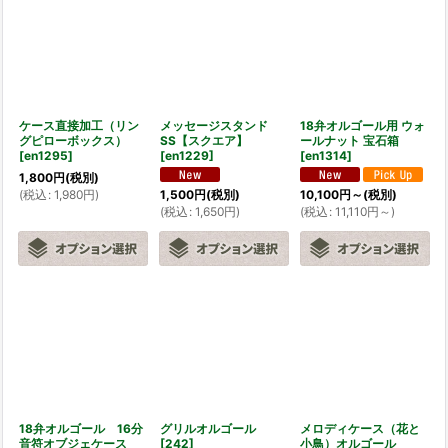
ケース直接加工（リン
メッセージスタンド
18弁オルゴール用 ウォ
グピローボックス）
SS【スクエア】
ールナット 宝石箱
[
en1295
]
[
en1229
]
[
en1314
]
1,800
円
(税別)
(
税込
:
1,980
円
)
1,500
円
(税別)
10,100
円
～
(税別)
(
税込
:
1,650
円
)
(
税込
:
11,110
円
～
)
18弁オルゴール 16分
グリルオルゴール
メロディケース（花と
音符オブジェケース
[
242
]
小鳥）オルゴール