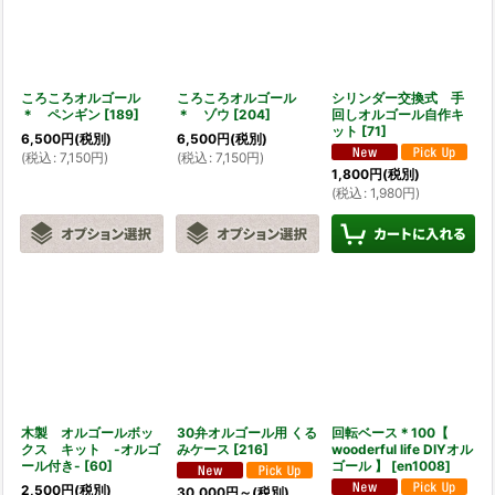
ころころオルゴール
ころころオルゴール
シリンダー交換式 手
＊ ペンギン
[
189
]
＊ ゾウ
[
204
]
回しオルゴール自作キ
ット
[
71
]
6,500
円
(税別)
6,500
円
(税別)
(
税込
:
7,150
円
)
(
税込
:
7,150
円
)
1,800
円
(税別)
(
税込
:
1,980
円
)
木製 オルゴールボッ
30弁オルゴール用 くる
回転ベース＊100【
クス キット -オルゴ
みケース
[
216
]
wooderful life DIYオル
ール付き-
[
60
]
ゴール 】
[
en1008
]
2,500
円
(税別)
30,000
円
～
(税別)