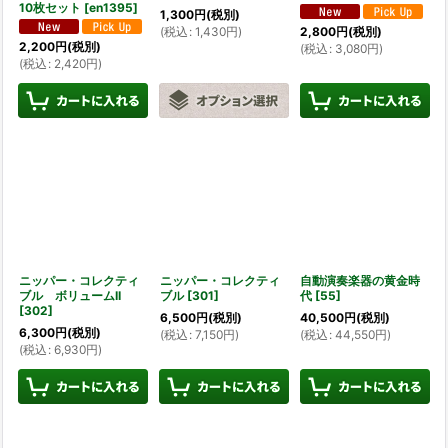
10枚セット
[
en1395
]
1,300
円
(税別)
(
税込
:
1,430
円
)
2,800
円
(税別)
2,200
円
(税別)
(
税込
:
3,080
円
)
(
税込
:
2,420
円
)
ニッパー・コレクティ
ニッパー・コレクティ
自動演奏楽器の黄金時
ブル ボリュームII
ブル
[
301
]
代
[
55
]
[
302
]
6,500
円
(税別)
40,500
円
(税別)
6,300
円
(税別)
(
税込
:
7,150
円
)
(
税込
:
44,550
円
)
(
税込
:
6,930
円
)