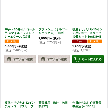
18弁・30弁オルゴール
ブランシュ（オルゴー
榎屋オリジナル 10イン
用 スマイル・フォトフ
ルボックス）
[
162
]
チ用レコードスリーブ
レームケース
[
271
]
10枚セット
[
en1394
]
7,000
円
～
(税別)
(
税込
:
7,700
円
～
)
6,800
円
～
(税別)
1,700
円
(税別)
(
税込
:
7,480
円
～
)
(
税込
:
1,870
円
)
榎屋オリジナル 12イン
蓄音機用 鉄針 米国
今日からはじめる蓄音
チ用レコードスリーブ
製
[
72
]
機生活
[
en1353
]