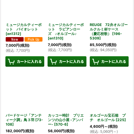
ミュージカルティーポ
ミュージカルティーポ
REUGE 72弁オルゴー
ット バイオレット
ット ラビアンロー
ルクルミ材ケース
[
en1312
]
ズ ♪オルゴール♪
（慶応校歌）
[
196-
[
en1310
]
5309
]
7,000
円
(税別)
85,500
円
(税別)
7,000
円
(税別)
(
税込
:
7,700
円
)
(
税込
:
94,050
円
)
(
税込
:
7,700
円
)
バードケージ「アンテ
カッコー時計 ブリエ
オルゴール宝石箱 プ
ィーク調」鳥３羽
[
73-
ンツの山小屋 -アンバ
チ オルゴール
[
225
]
108
]
ー-
[
570-6
]
4,600
円
～
(税別)
182,000
円
(税別)
56,000
円
(税別)
(
税込
:
5,060
円
～
)