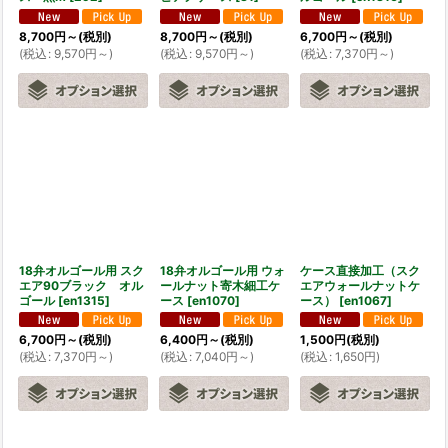
8,700
円
～
(税別)
8,700
円
～
(税別)
6,700
円
～
(税別)
(
税込
:
9,570
円
～
)
(
税込
:
9,570
円
～
)
(
税込
:
7,370
円
～
)
18弁オルゴール用 スク
18弁オルゴール用 ウォ
ケース直接加工（スク
エア90ブラック オル
ールナット寄木細工ケ
エアウォールナットケ
ゴール
[
en1315
]
ース
[
en1070
]
ース）
[
en1067
]
6,700
円
～
(税別)
6,400
円
～
(税別)
1,500
円
(税別)
(
税込
:
7,370
円
～
)
(
税込
:
7,040
円
～
)
(
税込
:
1,650
円
)