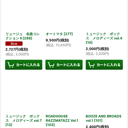
リュージュ 名曲コレ
オートマタ
[
277
]
ミュージック ボック
クション II
[
288
]
ス メロディーズ vol.4
9,500
円
(税別)
[
10
]
(
税込
:
10,450
円
)
2,000
円
(税別)
2,727
円
(税別)
(
税込
:
2,200
円
)
(
税込
:
3,000
円
)
ミュージック ボック
ROADHOUSE
BOOZE AND BROADS
ス メロディーズ vol.7
RAZZMATAZZ Vol.1
vol.1
[
101
]
[
13
]
[
103
]
2,400
円
(税別)