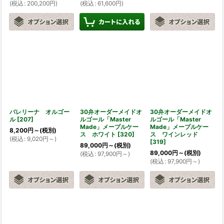
(
税込
:
200,200
円
)
(
税込
:
61,600
円
)
バレリーナ オルゴー
30弁オーダーメイドオ
30弁オーダーメイドオ
ル
[
207
]
ルゴール「Master
ルゴール「Master
Made」メープルケー
Made」メープルケー
8,200
円
～
(税別)
ス ホワイト
[
320
]
ス ワインレッド
(
税込
:
9,020
円
～
)
[
319
]
89,000
円
～
(税別)
89,000
円
～
(税別)
(
税込
:
97,900
円
～
)
(
税込
:
97,900
円
～
)