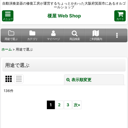
自動演奏楽器の修復工房が運営するちょっとかわった大阪府箕面市にあるオルゴ
ールショップ
榎屋 Web Shop
メニュー
カート
用途で選ぶ
カテゴリ
マイページ
商品検索
ご利用案内
ホーム
>
用途で選ぶ
用途で選ぶ
表示順変更
閉じる
136
件
表示数
:
1
2
3
次
»
並び順
:
絞り込む