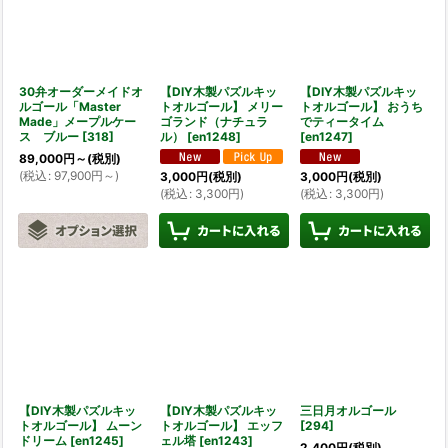
30弁オーダーメイドオ
【DIY木製パズルキッ
【DIY木製パズルキッ
ルゴール「Master
トオルゴール】 メリー
トオルゴール】 おうち
Made」メープルケー
ゴランド（ナチュラ
でティータイム
ス ブルー
[
318
]
ル）
[
en1248
]
[
en1247
]
89,000
円
～
(税別)
(
税込
:
97,900
円
～
)
3,000
円
(税別)
3,000
円
(税別)
(
税込
:
3,300
円
)
(
税込
:
3,300
円
)
【DIY木製パズルキッ
【DIY木製パズルキッ
三日月オルゴール
トオルゴール】 ムーン
トオルゴール】 エッフ
[
294
]
ドリーム
[
en1245
]
ェル塔
[
en1243
]
2,400
円
(税別)