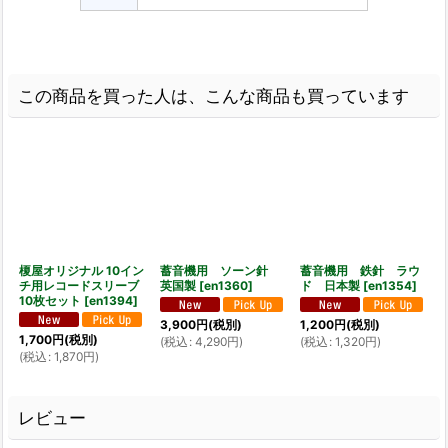
この商品を買った人は、こんな商品も買っています
榎屋オリジナル 10イン
蓄音機用 ソーン針
蓄音機用 鉄針 ラウ
チ用レコードスリーブ
英国製
[
en1360
]
ド 日本製
[
en1354
]
10枚セット
[
en1394
]
3,900
円
(税別)
1,200
円
(税別)
1,700
円
(税別)
(
税込
:
4,290
円
)
(
税込
:
1,320
円
)
(
税込
:
1,870
円
)
レビュー