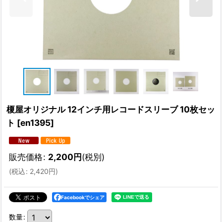
榎屋オリジナル 12インチ用レコードスリーブ 10枚セッ
ト
[
en1395
]
販売価格
:
2,200
円
(税別)
(
税込
:
2,420
円
)
Facebookでシェア
数量
: