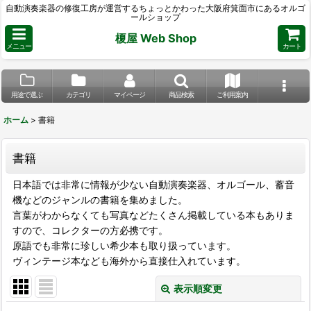
自動演奏楽器の修復工房が運営するちょっとかわった大阪府箕面市にあるオルゴ
ールショップ
榎屋 Web Shop
メニュー
カート
用途で選ぶ
カテゴリ
マイページ
商品検索
ご利用案内
ホーム
>
書籍
書籍
日本語では非常に情報が少ない自動演奏楽器、オルゴール、蓄音
機などのジャンルの書籍を集めました。
言葉がわからなくても写真などたくさん掲載している本もありま
すので、コレクターの方必携です。
原語でも非常に珍しい希少本も取り扱っています。
ヴィンテージ本なども海外から直接仕入れています。
表示順変更
閉じる