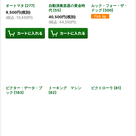
オートマタ
[
277
]
自動演奏楽器の黄金時
ルック・フォー・ザ・
代
[
55
]
ドッグ
[
300
]
9,500
円
(税別)
40,500
円
(税別)
(
税込
:
10,450
円
)
(
税込
:
44,550
円
)
ビクター・データ・ブ
トーキング マシン
ビクトローラ
[
61
]
ック
[
183
]
[
62
]