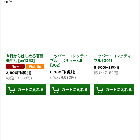
10
件
表示数
:
並び順
:
絞り込む
今日からはじめる蓄音
ニッパー・コレクティ
ニッパー・コレクティ
機生活
[
en1353
]
ブル ボリュームII
ブル
[
301
]
[
302
]
6,500
円
(税別)
6,300
円
(税別)
(
税込
:
7,150
円
)
2,800
円
(税別)
(
税込
:
6,930
円
)
(
税込
:
3,080
円
)