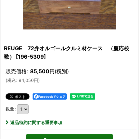
REUGE 72弁オルゴールクルミ材ケース （慶応校
歌）
[
196-5309
]
販売価格
:
85,500
円
(税別)
(
税込
:
94,050
円
)
Facebookでシェア
数量
:
返品特約に関する重要事項