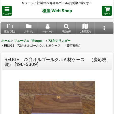
リュージュ社製の72弁オルゴールがお買い得です！
榎屋 Web Shop
メニュー
カート
用途で選ぶ
カテゴリ
マイページ
商品検索
ご利用案内
ホーム
>
リュージュ「Reuge」
>
72弁シリンダー
>
REUGE 72弁オルゴールクルミ材ケース （慶応校歌）
REUGE 72弁オルゴールクルミ材ケース （慶応校
歌）
[
196-5309
]