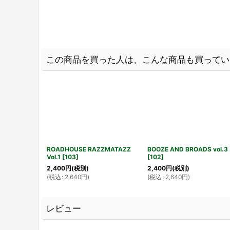
この商品を買った人は、こんな商品も買ってい
ROADHOUSE RAZZMATAZZ
BOOZE AND BROADS vol.3
Vol.1
[
103
]
[
102
]
2,400
円
(税別)
2,400
円
(税別)
(
税込
:
2,640
円
)
(
税込
:
2,640
円
)
レビュー