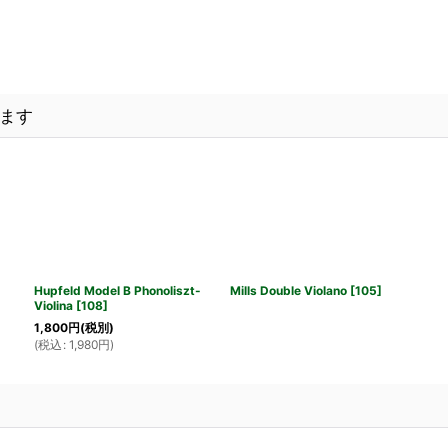
ます
Hupfeld Model B Phonoliszt-
Mills Double Violano
[
105
]
Violina
[
108
]
1,800
円
(税別)
(
税込
:
1,980
円
)