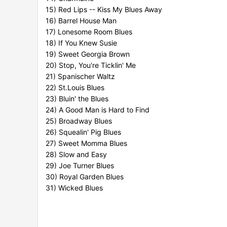
15) Red Lips -- Kiss My Blues Away
16) Barrel House Man
17) Lonesome Room Blues
18) If You Knew Susie
19) Sweet Georgia Brown
20) Stop, You're Ticklin' Me
21) Spanischer Waltz
22) St.Louis Blues
23) Bluin' the Blues
24) A Good Man is Hard to Find
25) Broadway Blues
26) Squealin' Pig Blues
27) Sweet Momma Blues
28) Slow and Easy
29) Joe Turner Blues
30) Royal Garden Blues
31) Wicked Blues