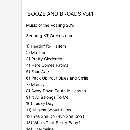
BOOZE AND BROADS Vol.1
Music of the Roaring 20's
Seeburg KT Orchestrion
1) Headin' for Harlem
2) Me Too
3) Pretty Cinderela
4) Here Comes Fatima
5) Four Walls
6) Pack Up Your Blues and Smile
7) Momsy
8) Away Down South In Heaven
9) It All Belongs To Me
10) Lucky Day
11) Muscle Shoals Blues
12) Yes She Do --No She Don't
13) Who's That Pretty Baby?
14) Charmaine