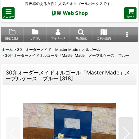
高級感のある女性に人気のオルゴールボックスです。
榎屋 Web Shop
メニュー
カート
用途で選ぶ
カテゴリ
マイページ
商品検索
ご利用案内
ホーム
>
30弁オーダーメイド「Master Made」オルゴール
>
30弁オーダーメイドオルゴール「Master Made」メープルケース ブルー
30弁オーダーメイドオルゴール「Master Made」メ
ープルケース ブルー
[
318
]