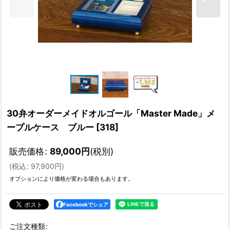
30弁オーダーメイドオルゴール「Master Made」メ
ープルケース ブルー
[
318
]
販売価格
:
89,000
円
(税別)
(
税込
:
97,900
円
)
オプションにより価格が変わる場合もあります。
Facebookでシェア
ご注文種類
: