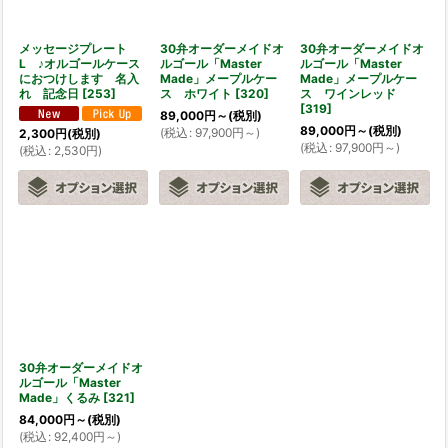
メッセージプレート
30弁オーダーメイドオ
30弁オーダーメイドオ
L ♪オルゴールケース
ルゴール「Master
ルゴール「Master
におつけします 名入
Made」メープルケー
Made」メープルケー
れ 記念日
[
253
]
ス ホワイト
[
320
]
ス ワインレッド
[
319
]
89,000
円
～
(税別)
89,000
円
～
(税別)
(
税込
:
97,900
円
～
)
2,300
円
(税別)
(
税込
:
97,900
円
～
)
(
税込
:
2,530
円
)
30弁オーダーメイドオ
ルゴール「Master
Made」くるみ
[
321
]
84,000
円
～
(税別)
(
税込
:
92,400
円
～
)