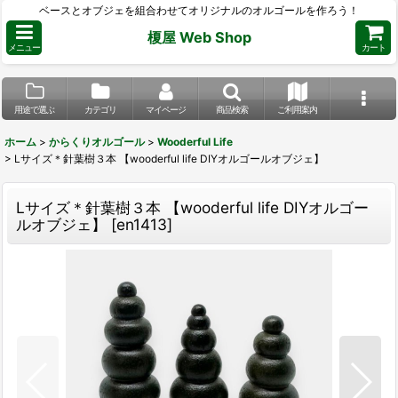
ベースとオブジェを組合わせてオリジナルのオルゴールを作ろう！
榎屋 Web Shop
メニュー
カート
用途で選ぶ
カテゴリ
マイページ
商品検索
ご利用案内
ホーム
>
からくりオルゴール
>
Wooderful Life
>
Lサイズ＊針葉樹３本 【wooderful life DIYオルゴールオブジェ】
Lサイズ＊針葉樹３本 【wooderful life DIYオルゴー
ルオブジェ】
[
en1413
]