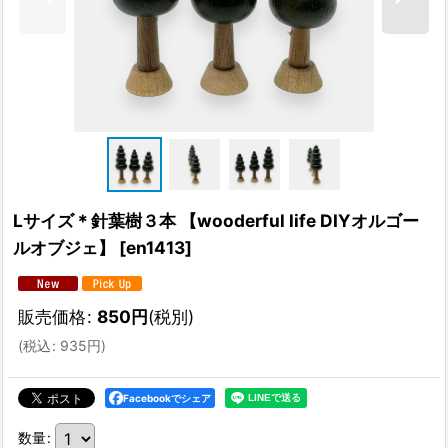
Lサイズ＊針葉樹３本 【wooderful life DIYオルゴー
ルオブジェ】
[
en1413
]
販売価格
:
850
円
(税別)
(
税込
:
935
円
)
Facebookでシェア
数量
: