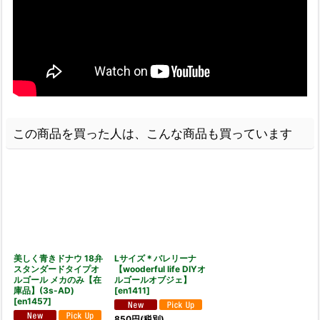
この商品を買った人は、こんな商品も買っています
美しく青きドナウ 18弁
Lサイズ＊バレリーナ
スタンダードタイプオ
【wooderful life DIYオ
ルゴール メカのみ【在
ルゴールオブジェ】
庫品】(3s-AD)
[
en1411
]
[
en1457
]
850
円
(税別)