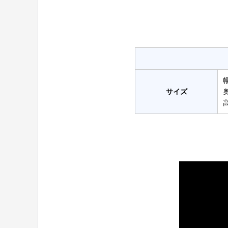
幅
サイズ
奥
高