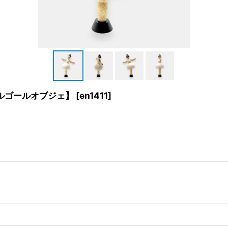
IYオルゴールオブジェ】
[
en1411
]