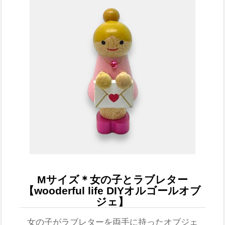
Mサイズ＊女の子とラブレター
【wooderful life DIYオルゴールオブ
ジェ】
女の子がラブレターを両手に持ったオブジェ