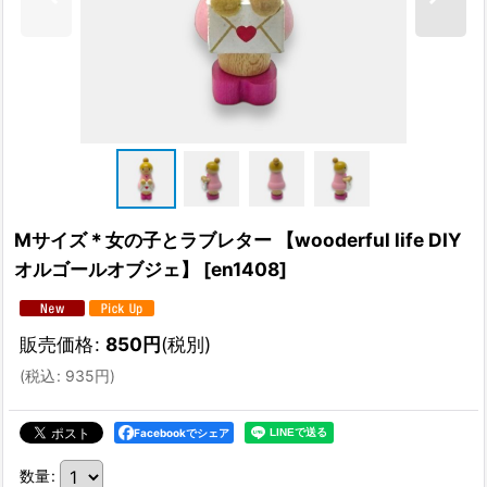
Mサイズ＊女の子とラブレター 【wooderful life DIY
オルゴールオブジェ】
[
en1408
]
販売価格
:
850
円
(税別)
(
税込
:
935
円
)
Facebookでシェア
数量
: