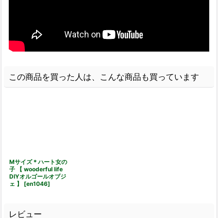
この商品を買った人は、こんな商品も買っています
Mサイズ＊ハート女の
子 【 wooderful life
DIYオルゴールオブジ
ェ 】
[
en1046
]
レビュー