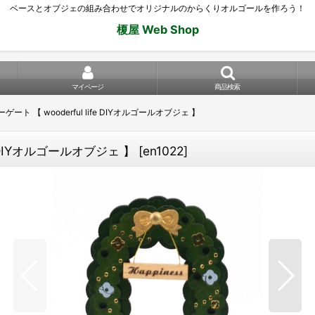
ベースとオブジェの組み合わせでオリジナルのからくりオルゴールを作ろう！
榎屋 Web Shop
マイページ
商品検索
ト 【 wooderful life DIYオルゴールオブジェ 】
e DIYオルゴールオブジェ 】
[
en1022
]