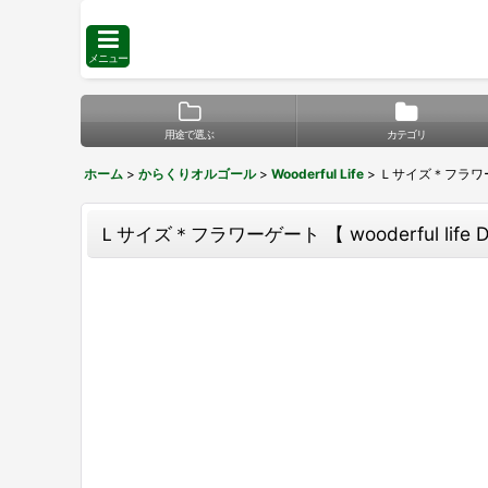
メニュー
用途で選ぶ
カテゴリ
ホーム
>
からくりオルゴール
>
Wooderful Life
>
Ｌサイズ＊フラワーゲー
Ｌサイズ＊フラワーゲート 【 wooderful lif