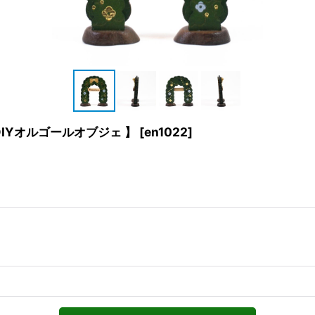
e DIYオルゴールオブジェ 】
[
en1022
]