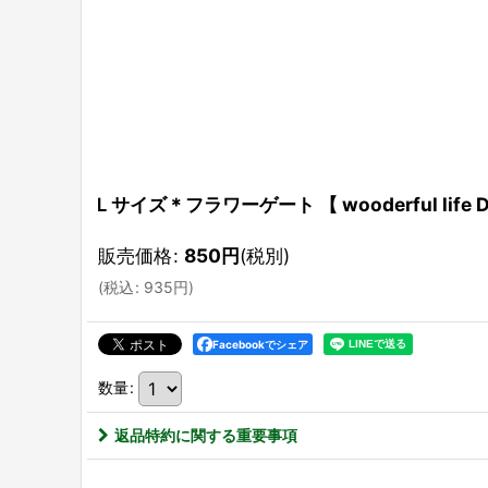
Ｌサイズ＊フラワーゲート 【 wooderful lif
販売価格
:
850
円
(税別)
(
税込
:
935
円
)
Facebookでシェア
数量
:
返品特約に関する重要事項