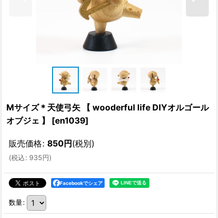
Mサイズ＊天使弓矢 【 wooderful life DIYオルゴール
オブジェ 】
[
en1039
]
販売価格
:
850
円
(税別)
(
税込
:
935
円
)
Facebookでシェア
数量
: