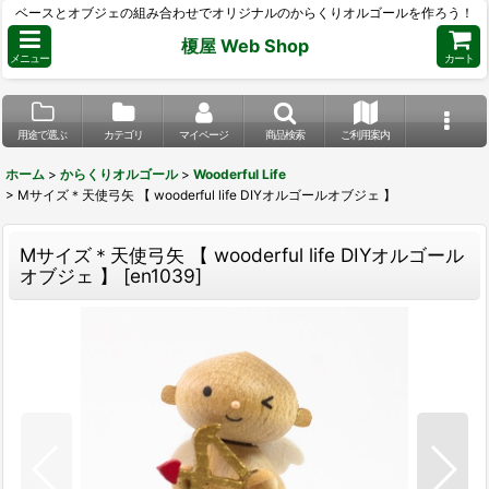
ベースとオブジェの組み合わせでオリジナルのからくりオルゴールを作ろう！
榎屋 Web Shop
メニュー
カート
用途で選ぶ
カテゴリ
マイページ
商品検索
ご利用案内
ホーム
>
からくりオルゴール
>
Wooderful Life
>
Mサイズ＊天使弓矢 【 wooderful life DIYオルゴールオブジェ 】
Mサイズ＊天使弓矢 【 wooderful life DIYオルゴール
オブジェ 】
[
en1039
]