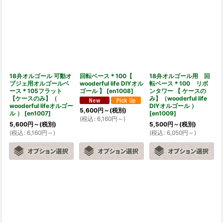
18弁オルゴール 可動オ
回転ベース＊100【
18弁オルゴール用 回
ブジェ用オルゴールベ
wooderful life DIYオル
転ベース＊100 リボ
ース＊105フラット
ゴール 】
[
en1008
]
ンタワー 【 ケースの
【ケースのみ】（
み】（wooderful life
wooderful lifeオルゴー
DIYオルゴール ）
5,600
円
～
(税別)
ル ）
[
en1007
]
[
en1009
]
(
税込
:
6,160
円
～
)
5,600
円
～
(税別)
5,500
円
～
(税別)
(
税込
:
6,160
円
～
)
(
税込
:
6,050
円
～
)