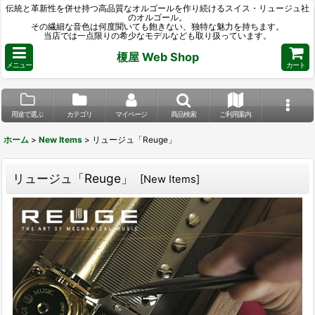
伝統と革新性を併せ持つ高品質なオルゴールを作り続けるスイス・リュージュ社
のオルゴール。
その繊細な音色は何度聞いても飽きない、独特な魅力を持ちます。
当店では一点限りの希少なモデルなども取り扱っています。
榎屋 Web Shop
メニュー
カート
用途で選ぶ
カテゴリ
マイページ
商品検索
ご利用案内
ホーム
>
New Items
>
リュージュ「Reuge」
リュージュ「Reuge」
[
New Items
]