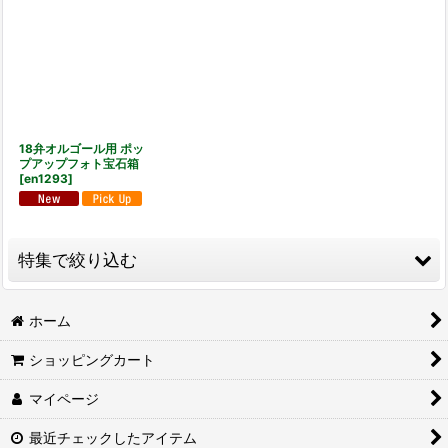
並び順
:
絞り込む
18弁オルゴール用 ポッ
プアップフォト宝石箱
[
en1293
]
特集で絞り込む
カスタムメイド・オルゴール
ホーム
ショッピングカート
3,000円以下
マイページ
3,001円〜5,000円
最近チェックしたアイテム