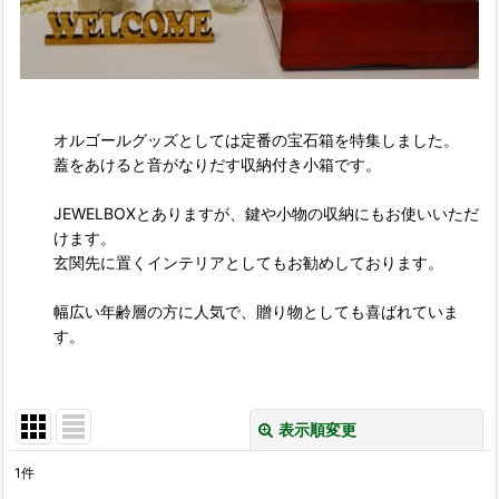
オルゴールグッズとしては定番の宝石箱を特集しました。
蓋をあけると音がなりだす収納付き小箱です。
JEWELBOXとありますが、鍵や小物の収納にもお使いいただ
けます。
玄関先に置くインテリアとしてもお勧めしております。
幅広い年齢層の方に人気で、贈り物としても喜ばれていま
す。
表示順変更
閉じる
1
件
表示数
: