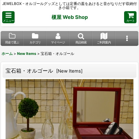
JEWELBOX - オルゴールグッズとしては定番の蓋をあけると音がなりだす収納付
き小箱です。
榎屋 Web Shop
メニュー
カート
用途で選ぶ
カテゴリ
マイページ
商品検索
ご利用案内
ホーム
>
New Items
>
宝石箱・オルゴール
宝石箱・オルゴール
[
New Items
]