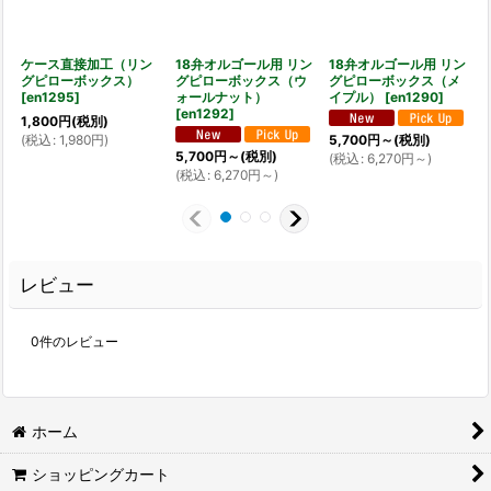
ケース直接加工（リン
18弁オルゴール用 リン
18弁オルゴール用 リン
グピローボックス）
グピローボックス（ウ
グピローボックス（メ
[
[
en1295
]
ォールナット）
イプル）
[
en1290
]
1
[
en1292
]
1,800
円
(税別)
(
(
税込
:
1,980
円
)
5,700
円
～
(税別)
5,700
円
～
(税別)
(
税込
:
6,270
円
～
)
(
税込
:
6,270
円
～
)
レビュー
0
件のレビュー
ホーム
ショッピングカート