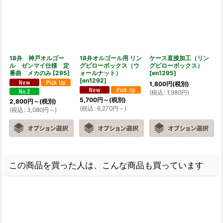
18弁 神戸オルゴー
18弁オルゴール用 リン
ケース直接加工（リン
ル ゼンマイ仕様 定
グピローボックス（ウ
グピローボックス）
番曲 メカのみ
[
295
]
ォールナット）
[
en1295
]
[
en1292
]
1,800
円
(税別)
(
税込
:
1,980
円
)
5,700
円
～
(税別)
2,800
円
～
(税別)
(
税込
:
6,270
円
～
)
(
税込
:
3,080
円
～
)
この商品を買った人は、こんな商品も買っています