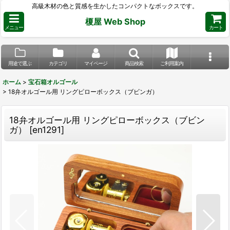
高級木材の色と質感を生かしたコンパクトなボックスです。
榎屋 Web Shop
メニュー
カート
用途で選ぶ
カテゴリ
マイページ
商品検索
ご利用案内
ホーム
>
宝石箱オルゴール
>
18弁オルゴール用 リングピローボックス（ブビンガ）
18弁オルゴール用 リングピローボックス（ブビン
ガ）
[
en1291
]