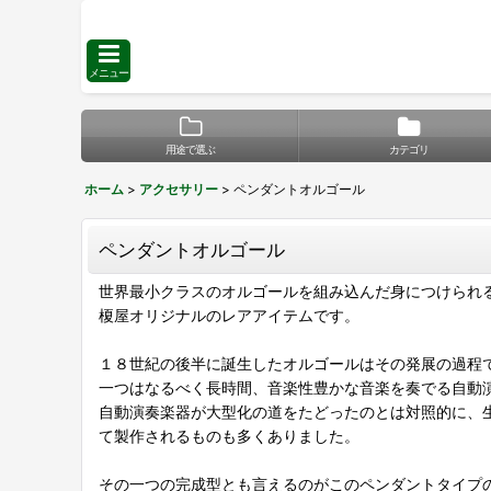
メニュー
用途で選ぶ
カテゴリ
ホーム
>
アクセサリー
>
ペンダントオルゴール
ペンダントオルゴール
世界最小クラスのオルゴールを組み込んだ身につけられ
榎屋オリジナルのレアアイテムです。
１８世紀の後半に誕生したオルゴールはその発展の過程
一つはなるべく長時間、音楽性豊かな音楽を奏でる自動
自動演奏楽器が大型化の道をたどったのとは対照的に、
て製作されるものも多くありました。
その一つの完成型とも言えるのがこのペンダントタイプ