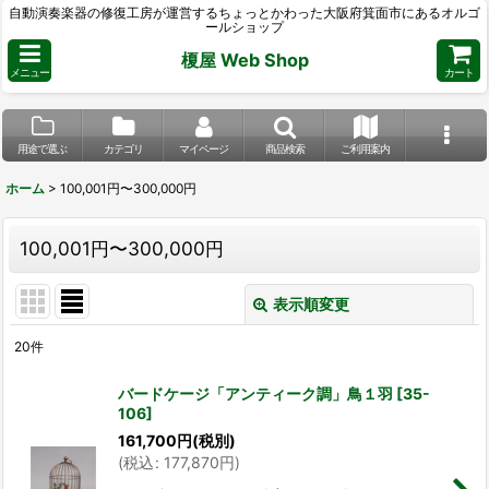
自動演奏楽器の修復工房が運営するちょっとかわった大阪府箕面市にあるオルゴ
ールショップ
榎屋 Web Shop
メニュー
カート
用途で選ぶ
カテゴリ
マイページ
商品検索
ご利用案内
ホーム
>
100,001円〜300,000円
100,001円〜300,000円
表示順変更
閉じる
20
件
表示数
:
バードケージ「アンティーク調」鳥１羽
[
35-
106
]
並び順
:
161,700
円
(税別)
(
税込
:
177,870
円
)
絞り込む