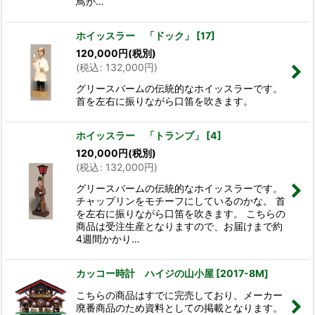
鳥が…
ホイッスラー 「ドック」
[
17
]
120,000
円
(税別)
(
税込
:
132,000
円
)
グリースバームの伝統的なホイッスラーです。
首を左右に振りながら口笛を吹きます。
ホイッスラー 「トランプ」
[
4
]
120,000
円
(税別)
(
税込
:
132,000
円
)
グリースバームの伝統的なホイッスラーです。
チャップリンをモチーフにしているのかな。 首
を左右に振りながら口笛を吹きます。 こちらの
商品は受注生産となりますので、お届けまで約
4週間かかり…
カッコー時計 ハイジの山小屋
[
2017-8M
]
こちらの商品はすでに完売しており、メーカー
廃番商品のため資料としての掲載となります。