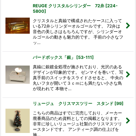
REUGE クリスタルシリンダー 72弁
[
224-
5800
]
クリスタルと真鍮で構成されたケースに入って
いる72弁シリンダーオルゴールです。 72弁は
音色の美しさはもちろんですが、シリンダーオ
ルゴールの動きも魅力的です。 手前の小さなフ
ッ…
バードボックス「銀」
[
53-111
]
真鍮に銀鍍金処理が施されており、光沢のある
デザインが印象的です。 ゼンマイを巻いて、写
真手前のスイッチをスライドさせると、 中央の
丸いフタが開いて３ｃｍにも満たない小さな鳥
が現われて 本物そ…
リュージュ クリスマスツリー スタンド
[
99
]
こちらの商品はすでに完売しており、メーカー
廃番商品のため資料としての掲載となります。
非常に珍しいリュージュ社製のクリスマスツリ
ースタンドです。 アンティーク調の仕上げを
施…