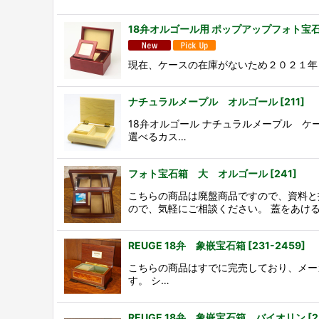
18弁オルゴール用 ポップアップフォト宝
現在、ケースの在庫がないため２０２１年
ナチュラルメープル オルゴール
[
211
]
18弁オルゴール ナチュラルメープル ケ
選べるカス…
フォト宝石箱 大 オルゴール
[
241
]
こちらの商品は廃盤商品ですので、資料と
ので、気軽にご相談ください。 蓋をあけ
REUGE 18弁 象嵌宝石箱
[
231-2459
]
こちらの商品はすでに完売しており、メー
す。 シ…
REUGE 18弁 象嵌宝石箱 バイオリン
[
2