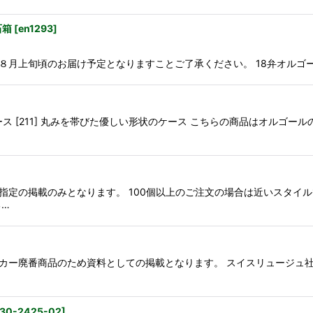
石箱
[
en1293
]
８月上旬頃のお届け予定となりますことご了承ください。 18弁オルゴ
ース [211] 丸みを帯びた優しい形状のケース こちらの商品はオルゴ
指定の掲載のみとなります。 100個以上のご注文の場合は近いスタイ
る…
カー廃番商品のため資料としての掲載となります。 スイスリュージュ社
30-2425-02
]