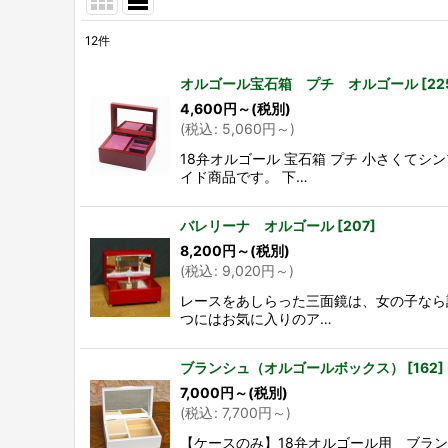
12
件
表示数
:
オルゴール宝石箱 プチ オルゴール
[
22
4,600
円
～
(税別)
並び順
:
(
税込
:
5,060
円
～
)
18弁オルゴール 宝石箱 プチ 小さくて
イド商品です。 下…
バレリーナ オルゴール
[
207
]
8,200
円
～
(税別)
(
税込
:
9,020
円
～
)
レースをあしらった三面鏡は、女の子なら
つにはお気に入りのア…
ブランシュ（オルゴールボックス）
[
162
]
7,000
円
～
(税別)
(
税込
:
7,700
円
～
)
【ケースのみ】18弁オルゴール用 ブラ