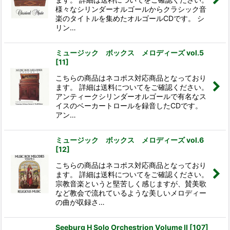
様々なシリンダーオルゴールからクラシック音
楽のタイトルを集めたオルゴールCDです。 シ
リン…
ミュージック ボックス メロディーズ vol.5
[
11
]
こちらの商品はネコポス対応商品となっており
ます。 詳細は送料についてをご確認ください。
アンティークシリンダーオルゴールで有名なス
イスのベーカートロールを録音したCDです。
アン…
ミュージック ボックス メロディーズ vol.6
[
12
]
こちらの商品はネコポス対応商品となっており
ます。 詳細は送料についてをご確認ください。
宗教音楽というと堅苦しく感じますが、賛美歌
など教会で流れているような美しいメロディー
の曲が収録さ…
Seeburg H Solo Orchestrion Volume II
[
107
]