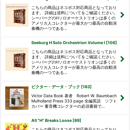
こちらの商品はネコポス対応商品となっており
ます。 詳細は送料についてをご確認ください。
シーバーグのHソロオーケストリオンは多くの
アメリカ人コレクターが最大かつ最高の自動演
奏機の一つである…
Seeburg H Solo Orchestrion Volume I
[
106
]
こちらの商品はネコポス対応商品となっており
ます。 詳細は送料についてをご確認ください。
シーバーグのHソロオーケストリオンは多くの
アメリカ人コレクターが最大かつ最高の自動演
奏機の一つである…
ビクター・データ・ブック
[
183
]
Victor Data Book 著者 Robert W. Baumbach
Mulholland Press 333 page 全編英語 ソフト
カバー 蓄音機コレクターの必須書籍で…
All "H" Breaks Loose
[
89
]
こちらの商品はネコポス対応商品となっており