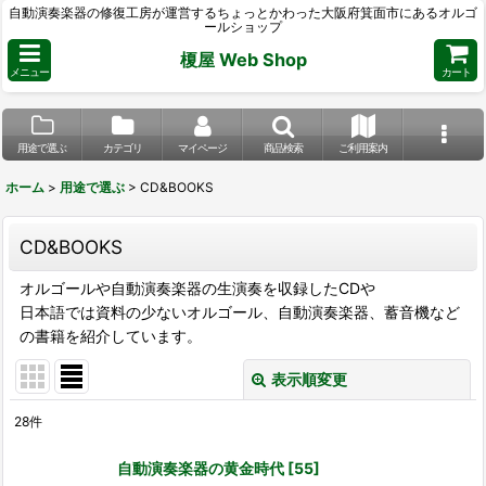
自動演奏楽器の修復工房が運営するちょっとかわった大阪府箕面市にあるオルゴ
ールショップ
榎屋 Web Shop
メニュー
カート
用途で選ぶ
カテゴリ
マイページ
商品検索
ご利用案内
ホーム
>
用途で選ぶ
>
CD&BOOKS
CD&BOOKS
オルゴールや自動演奏楽器の生演奏を収録したCDや
日本語では資料の少ないオルゴール、自動演奏楽器、蓄音機など
の書籍を紹介しています。
表示順変更
閉じる
28
件
表示数
:
自動演奏楽器の黄金時代
[
55
]