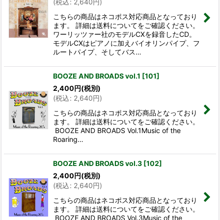
(
税込
:
2,640
円
)
こちらの商品はネコポス対応商品となっており
ます。 詳細は送料についてをご確認ください。
ワーリッツァー社のモデルCXを録音したCD。
モデルCXはピアノに加えバイオリンパイプ、フ
ルートパイプ、そしてバス…
BOOZE AND BROADS vol.1
[
101
]
2,400
円
(税別)
(
税込
:
2,640
円
)
こちらの商品はネコポス対応商品となっており
ます。 詳細は送料についてをご確認ください。
BOOZE AND BROADS Vol.1Music of the
Roaring…
BOOZE AND BROADS vol.3
[
102
]
2,400
円
(税別)
(
税込
:
2,640
円
)
こちらの商品はネコポス対応商品となっており
ます。 詳細は送料についてをご確認ください。
BOOZE AND BROADS Vol.3Music of the