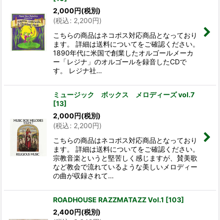
2,000
円
(税別)
(
税込
:
2,200
円
)
こちらの商品はネコポス対応商品となっており
ます。 詳細は送料についてをご確認ください。
1890年代に米国で創業したオルゴールメーカ
ー「レジナ」のオルゴールを録音したCDで
す。 レジナ社…
ミュージック ボックス メロディーズ vol.7
[
13
]
2,000
円
(税別)
(
税込
:
2,200
円
)
こちらの商品はネコポス対応商品となっており
ます。 詳細は送料についてをご確認ください。
宗教音楽というと堅苦しく感じますが、賛美歌
など教会で流れているような美しいメロディー
の曲が収録されて…
ROADHOUSE RAZZMATAZZ Vol.1
[
103
]
2,400
円
(税別)