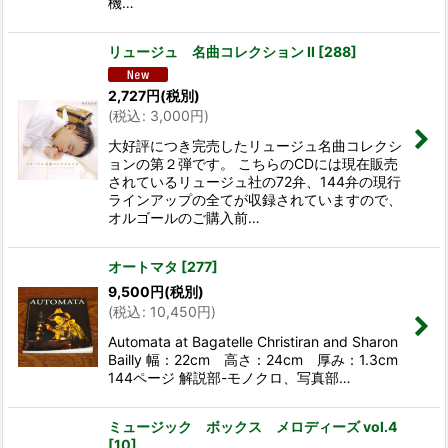
機…
リュージュ 名曲コレクション II
[
288
]
2,727
円
(税別)
(
税込
:
3,000
円
)
大好評につき完売したリュージュ名曲コレクシ
ョンの第２弾です。 こちらのCDには現在販売
されているリュージュ社の72弁、144弁の現行
ラインアップの全てが収録されていますので、
オルゴールのご購入前…
オートマタ
[
277
]
9,500
円
(税別)
(
税込
:
10,450
円
)
Automata at Bagatelle Christiran and Sharon
Bailly 幅：22cm 高さ：24cm 厚み：1.3cm
144ページ 解説部-モノクロ、写真部…
ミュージック ボックス メロディーズ vol.4
[
10
]