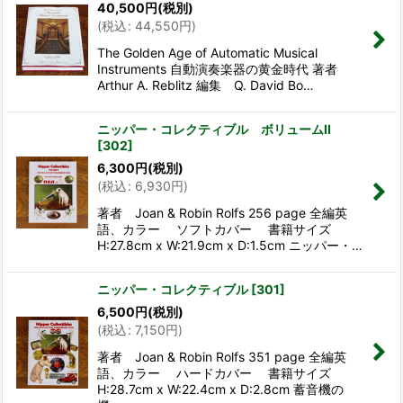
40,500
円
(税別)
並び順
:
(
税込
:
44,550
円
)
The Golden Age of Automatic Musical
絞り込む
Instruments 自動演奏楽器の黄金時代 著者
Arthur A. Reblitz 編集 Q. David Bo…
ニッパー・コレクティブル ボリュームII
[
302
]
6,300
円
(税別)
(
税込
:
6,930
円
)
著者 Joan & Robin Rolfs 256 page 全編英
語、カラー ソフトカバー 書籍サイズ
H:27.8cm x W:21.9cm x D:1.5cm ニッパー・…
ニッパー・コレクティブル
[
301
]
6,500
円
(税別)
(
税込
:
7,150
円
)
著者 Joan & Robin Rolfs 351 page 全編英
語、カラー ハードカバー 書籍サイズ
H:28.7cm x W:22.4cm x D:2.8cm 蓄音機の