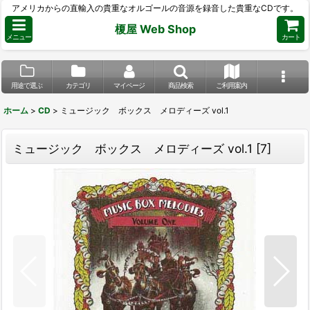
アメリカからの直輸入の貴重なオルゴールの音源を録音した貴重なCDです。
榎屋 Web Shop
メニュー
カート
用途で選ぶ
カテゴリ
マイページ
商品検索
ご利用案内
ホーム
>
CD
>
ミュージック ボックス メロディーズ vol.1
ミュージック ボックス メロディーズ vol.1
[
7
]