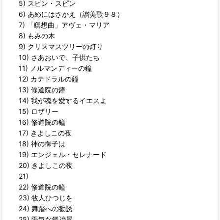
5) スピン・スピン
6) あめにはさかえ（讃美歌９８）
7) 「瞑想曲」アヴェ・マリア
8) もみの木
9) クリスマスツリーの灯り
10) さあおいで、子供たち
11) ノルマンディーの鐘
12) カテドラルの鐘
13) 修道院の鐘
14) 我が魂を愛するイエスよ
15) ロザリー
16) 修道院の鐘
17) きよしこの夜
18) 神の御子は
19) エンジェル・セレナード
20) きよしこの夜
21)
22) 修道院の鐘
23) 牧人ひつじを
24) 舞踏への勧誘
25) 陽気な鍛冶屋