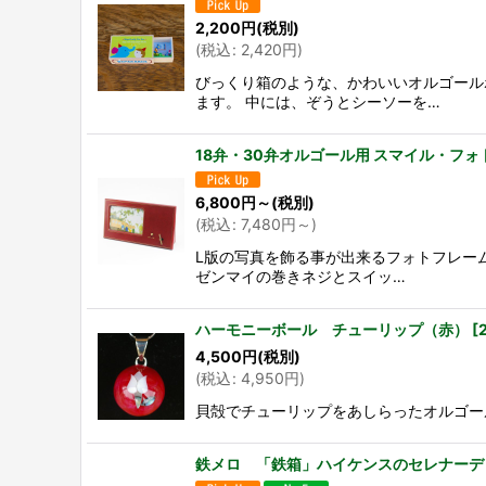
2,200
円
(税別)
(
税込
:
2,420
円
)
びっくり箱のような、かわいいオルゴール
ます。 中には、ぞうとシーソーを…
18弁・30弁オルゴール用 スマイル・フ
6,800
円
～
(税別)
(
税込
:
7,480
円
～
)
L版の写真を飾る事が出来るフォトフレー
ゼンマイの巻きネジとスイッ…
ハーモニーボール チューリップ（赤）
[
4,500
円
(税別)
(
税込
:
4,950
円
)
貝殻でチューリップをあしらったオルゴールボール。 
鉄メロ 「鉄箱」ハイケンスのセレナーデ