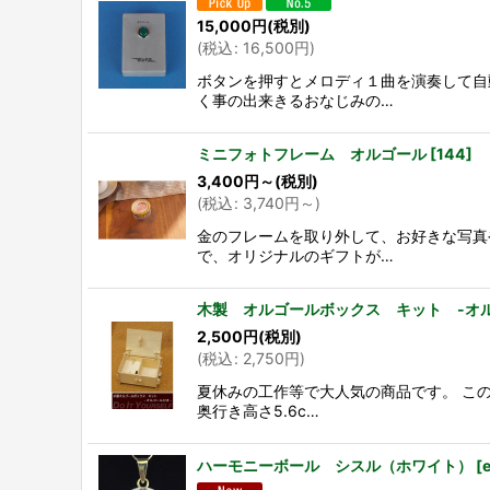
15,000
円
(税別)
(
税込
:
16,500
円
)
ボタンを押すとメロディ１曲を演奏して自
く事の出来きるおなじみの…
ミニフォトフレーム オルゴール
[
144
]
3,400
円
～
(税別)
(
税込
:
3,740
円
～
)
金のフレームを取り外して、お好きな写真
で、オリジナルのギフトが…
木製 オルゴールボックス キット -オ
2,500
円
(税別)
(
税込
:
2,750
円
)
夏休みの工作等で大人気の商品です。 このキ
奥行き高さ5.6c…
ハーモニーボール シスル（ホワイト）
[