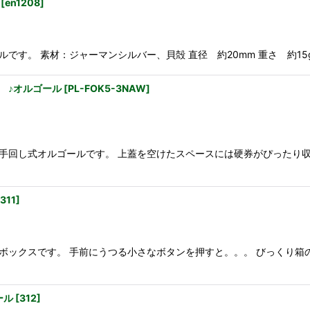
[
en1208
]
：ジャーマンシルバー、貝殻 直径 約20mm 重さ 約15g ☆::::::::::::::
 ♪オルゴール
[
PL-FOK5-3NAW
]
手回し式オルゴールです。 上蓋を空けたスペースには硬券がぴったり収
311
]
ボックスです。 手前にうつる小さなボタンを押すと。。。 びっくり箱
ール
[
312
]