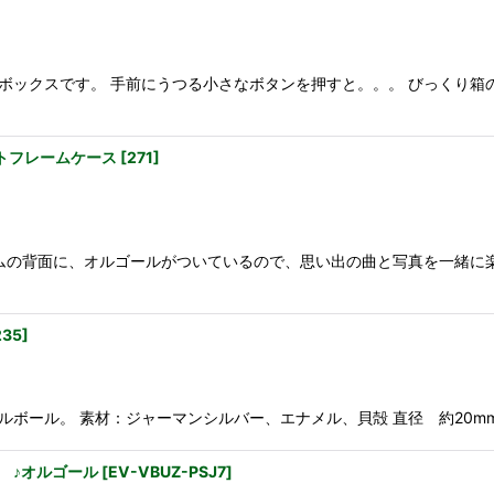
ボックスです。 手前にうつる小さなボタンを押すと。。。 びっくり箱
ォトフレームケース
[
271
]
ムの背面に、オルゴールがついているので、思い出の曲と写真を一緒に
235
]
素材：ジャーマンシルバー、エナメル、貝殻 直径 約20mm 重さ 約13g ☆:::
 ♪オルゴール
[
EV-VBUZ-PSJ7
]