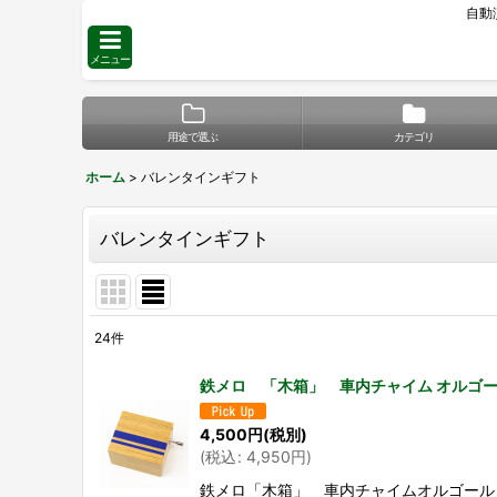
自動
メニュー
用途で選ぶ
カテゴリ
ホーム
>
バレンタインギフト
バレンタインギフト
24
件
表示数
:
鉄メロ 「木箱」 車内チャイム オルゴール 
並び順
:
4,500
円
(税別)
(
税込
:
4,950
円
)
鉄メロ「木箱」 車内チャイムオルゴール A