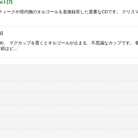
.1
[
7
]
ンティークや現代物のオルゴールを直接録音した貴重なCDです。 クリ
6
]
め、 マグカップを置くとオルゴールが止まる、不思議なカップです。 
季節はビ…