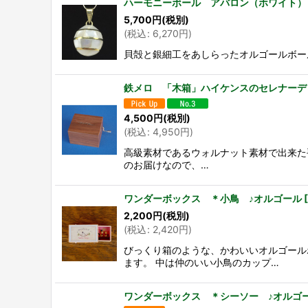
ハーモニーボール アバロン（ホワイト）
5,700
円
(税別)
(
税込
:
6,270
円
)
貝殻と銀細工をあしらったオルゴールボールです。 素材
鉄メロ 「木箱」ハイケンスのセレナーデ
4,500
円
(税別)
(
税込
:
4,950
円
)
高級素材であるウォルナット素材で出来た
のお届けなので、…
ワンダーボックス ＊小鳥 ♪オルゴール
[
2,200
円
(税別)
(
税込
:
2,420
円
)
びっくり箱のような、かわいいオルゴール
ます。 中は仲のいい小鳥のカップ…
ワンダーボックス ＊シーソー ♪オルゴ