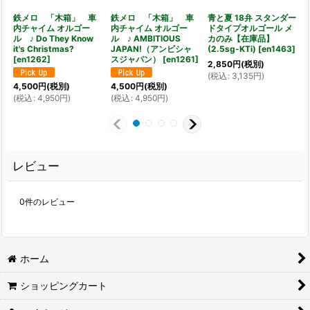
鉄メロ 「木箱」 車
鉄メロ 「木箱」 車
青と夏 18弁 スタンダー
内チャイム オルゴー
内チャイム オルゴー
ドタイプオルゴール メ
ル ♪ Do They Know
ル ♪ AMBITIOUS
カのみ【在庫品】
it's Christmas?
JAPAN!（アンビシャ
(2.5sg-KTi)
[
en1463
]
[
en1262
]
スジャパン）
[
en1261
]
2,850
円
(税別)
(
税込
:
3,135
円
)
4,500
円
(税別)
4,500
円
(税別)
(
(
税込
:
4,950
円
)
(
税込
:
4,950
円
)
レビュー
0
件のレビュー
ホーム
ショッピングカート