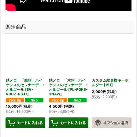
関連商品
鉄メロ 「鉄箱」ハイ
鉄メロ 「木箱」ハイ
カスタム駅名標キーホ
ケンスのセレナーデ ♪
ケンスのセレナーデ ♪
ルダー
[
151
]
オルゴール
[
EV-
オルゴール
[
PL-FOK5-
2,000
円
(税別)
VBUZ-PSJ7
]
3NAW
]
(
税込
:
2,200
円
)
15,000
円
(税別)
4,500
円
(税別)
(
税込
:
16,500
円
)
(
税込
:
4,950
円
)