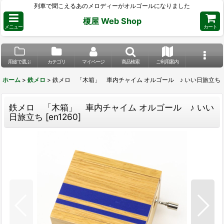
列車で聞こえるあのメロディーがオルゴールになりました
榎屋 Web Shop
メニュー
カート
用途で選ぶ
カテゴリ
マイページ
商品検索
ご利用案内
ホーム
>
鉄メロ
>
鉄メロ 「木箱」 車内チャイム オルゴール ♪ いい日旅立ち
鉄メロ 「木箱」 車内チャイム オルゴール ♪ いい
日旅立ち
[
en1260
]