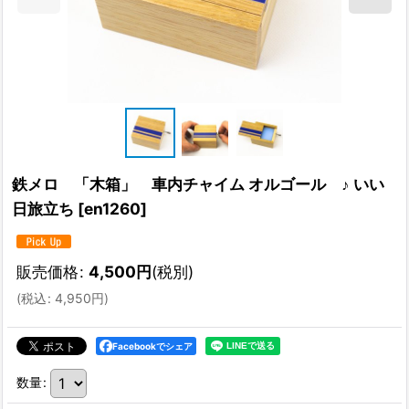
鉄メロ 「木箱」 車内チャイム オルゴール ♪ いい
日旅立ち
[
en1260
]
販売価格
:
4,500
円
(税別)
(
税込
:
4,950
円
)
Facebookでシェア
数量
: