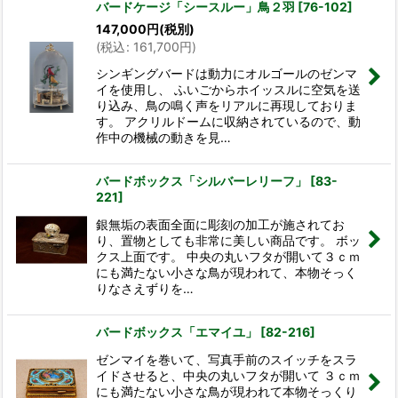
バードケージ「シースルー」鳥２羽
[
76-102
]
147,000
円
(税別)
(
税込
:
161,700
円
)
シンギングバードは動力にオルゴールのゼンマ
イを使用し、 ふいごからホイッスルに空気を送
り込み、鳥の鳴く声をリアルに再現しておりま
す。 アクリルドームに収納されているので、動
作中の機械の動きを見…
バードボックス「シルバーレリーフ」
[
83-
221
]
銀無垢の表面全面に彫刻の加工が施されてお
り、置物としても非常に美しい商品です。 ボッ
クス上面です。 中央の丸いフタが開いて３ｃｍ
にも満たない小さな鳥が現われて、本物そっく
りなさえずりを…
バードボックス「エマイユ」
[
82-216
]
ゼンマイを巻いて、写真手前のスイッチをスラ
イドさせると、中央の丸いフタが開いて ３ｃｍ
にも満たない小さな鳥が現われて本物そっくり