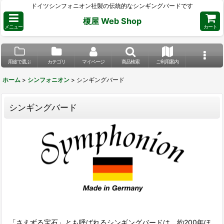
ドイツシンフォニオン社製の伝統的なシンギングバードです
榎屋 Web Shop
メニュー
カート
用途で選ぶ
カテゴリ
マイページ
商品検索
ご利用案内
ホーム
>
シンフォニオン
>
シンギングバード
シンギングバード
「さえずる宝石」とも呼ばれるシンギングバードは、約200年ほ