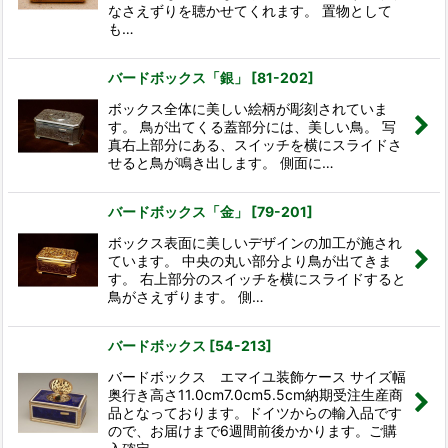
なさえずりを聴かせてくれます。 置物として
も…
バードボックス「銀」
[
81-202
]
ボックス全体に美しい絵柄が彫刻されていま
す。 鳥が出てくる蓋部分には、美しい鳥。 写
真右上部分にある、スイッチを横にスライドさ
せると鳥が鳴き出します。 側面に…
バードボックス「金」
[
79-201
]
ボックス表面に美しいデザインの加工が施され
ています。 中央の丸い部分より鳥が出てきま
す。 右上部分のスイッチを横にスライドすると
鳥がさえずります。 側…
バードボックス
[
54-213
]
バードボックス エマイユ装飾ケース サイズ幅
奥行き高さ11.0cm7.0cm5.5cm納期受注生産商
品となっております。ドイツからの輸入品です
ので、お届けまで6週間前後かかります。ご購