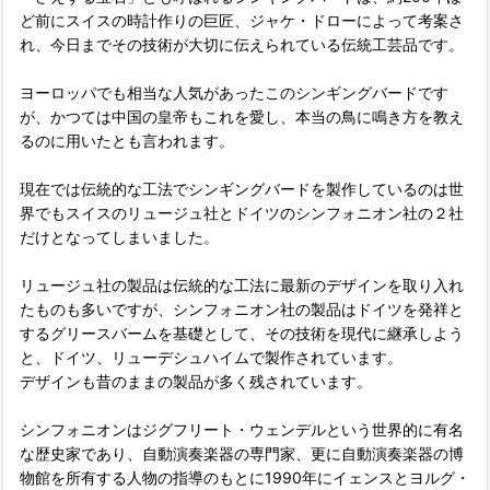
ど前にスイスの時計作りの巨匠、ジャケ・ドローによって考案さ
れ、今日までその技術が大切に伝えられている伝統工芸品です。
ヨーロッパでも相当な人気があったこのシンギングバードです
が、かつては中国の皇帝もこれを愛し、本当の鳥に鳴き方を教え
るのに用いたとも言われます。
現在では伝統的な工法でシンギングバードを製作しているのは世
界でもスイスのリュージュ社とドイツのシンフォニオン社の２社
だけとなってしまいました。
リュージュ社の製品は伝統的な工法に最新のデザインを取り入れ
たものも多いですが、シンフォニオン社の製品はドイツを発祥と
するグリースバームを基礎として、その技術を現代に継承しよう
と、ドイツ、リューデシュハイムで製作されています。
デザインも昔のままの製品が多く残されています。
シンフォニオンはジグフリート・ウェンデルという世界的に有名
な歴史家であり、自動演奏楽器の専門家、更に自動演奏楽器の博
物館を所有する人物の指導のもとに1990年にイェンスとヨルグ・