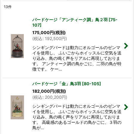
13
件
表示数
:
バードケージ「アンティーク調」鳥２羽
[
75-
107
]
並び順
:
175,000
円
(税別)
(
税込
:
192,500
円
)
絞り込む
シンギングバードは動力にオルゴールのゼンマ
イを使用し、 ふいごからホイッスルに空気を送
り込み、鳥の鳴く声をリアルに再現しておりま
す。 アンティーク調の鳥かごに、二羽の鳥が特
徴です。 ケー…
バードケージ「金」鳥3羽
[
80-105
]
182,000
円
(税別)
(
税込
:
200,200
円
)
シンギングバードは動力にオルゴールのゼンマ
イを使用し、 ふいごからホイッスルに空気を送
り込み、鳥の鳴く声をリアルに再現しておりま
す。 高級感のあるゴールドの鳥かごに、３羽の
鳥が…