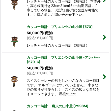
レッチャー社のカッコー時計（鳩時計） 本体外
寸高さ幅奥行き23cm21cm15cm納期店舗に在
庫している場合、3営業日以内に発送が可能で
す。ご購入前にお問い合わせ下さい。
カッコー時計 ブリエンツの山小屋
[
570
]
56,000
円
(税別)
(
税込
:
61,600
円
)
レッチャー社のカッコー時計（鳩時計）
カッコー時計 ブリエンツの山小屋 -アンバー-
[
570-6
]
56,000
円
(税別)
(
税込
:
61,600
円
)
スイスシャレーの形をした小さなカッコー時計
です。 オルゴールはついていません。 小さな
花の飾りが可愛らしく、スイスの広大な自然を
イメージできます。 屋根の上の…
カッコー時計 農夫の山小屋
[
2998M
]