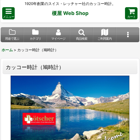
1920年創業のスイス・レッチャー社のカッコー時計。
榎屋 Web Shop
メニュー
カート
用途で選ぶ
カテゴリ
マイページ
商品検索
ご利用案内
ホーム
>
カッコー時計（鳩時計）
カッコー時計（鳩時計）