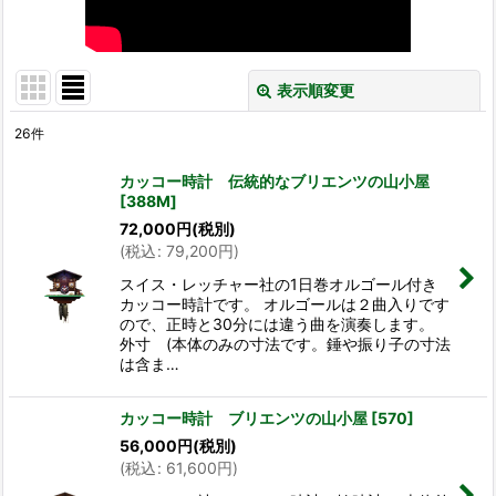
表示順変更
閉じる
26
件
サブカテゴリ
:
カッコー時計 伝統的なブリエンツの山小屋
[
388M
]
表示数
:
72,000
円
(税別)
(
税込
:
79,200
円
)
並び順
:
スイス・レッチャー社の1日巻オルゴール付き
カッコー時計です。 オルゴールは２曲入りです
ので、正時と30分には違う曲を演奏します。
絞り込む
外寸 (本体のみの寸法です。錘や振り子の寸法
は含ま…
カッコー時計 ブリエンツの山小屋
[
570
]
56,000
円
(税別)
(
税込
:
61,600
円
)