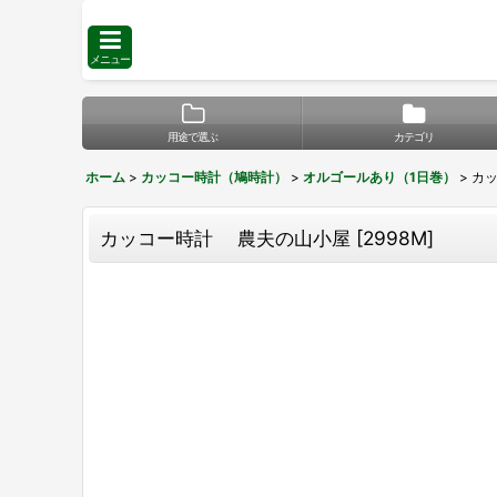
メニュー
用途で選ぶ
カテゴリ
ホーム
>
カッコー時計（鳩時計）
>
オルゴールあり（1日巻）
>
カ
カッコー時計 農夫の山小屋
[
2998M
]