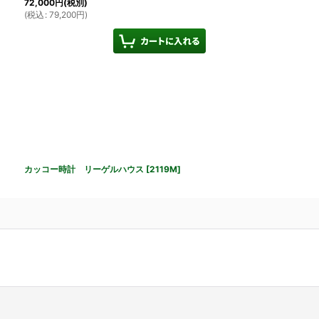
72,000
円
(税別)
(
税込
:
79,200
円
)
カッコー時計 リーゲルハウス
[
2119M
]