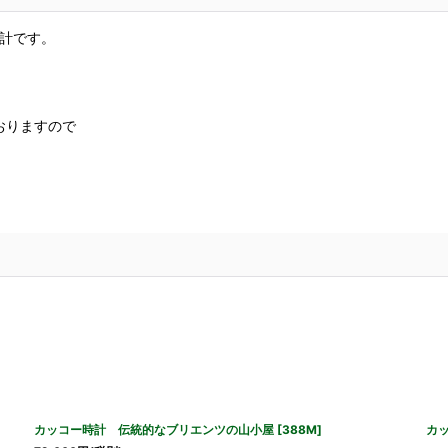
計です。
おりますので
カッコー時計 伝統的なブリエンツの山小屋
[
388M
]
カ