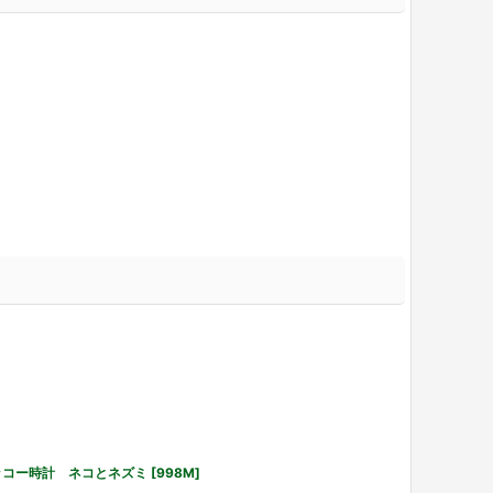
ッコー時計 ネコとネズミ
[
998M
]