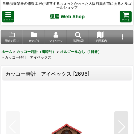
自動演奏楽器の修復工房が運営するちょっとかわった大阪府箕面市にあるオルゴ
ールショップ
榎屋 Web Shop
メニュー
カート
用途で選ぶ
カテゴリ
マイページ
商品検索
ご利用案内
ホーム
>
カッコー時計（鳩時計）
>
オルゴールなし（1日巻）
>
カッコー時計 アイベックス
カッコー時計 アイベックス
[
2696
]