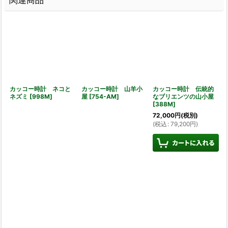
カッコー時計 ネコと
カッコー時計 山羊小
カッコー時計 伝統的
ネズミ
[
998M
]
屋
[
754-AM
]
なブリエンツの山小屋
[
388M
]
72,000
円
(税別)
(
税込
:
79,200
円
)