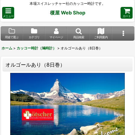
本場スイスレッチャー社のカッコー時計です。
榎屋 Web Shop
メニュー
カート
用途で選ぶ
カテゴリ
マイページ
商品検索
ご利用案内
ホーム
>
カッコー時計（鳩時計）
>
オルゴールあり（8日巻）
オルゴールあり（8日巻）