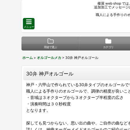
榎屋 web sho
追加加工でメッセージ
職人による手作りの
メニュー
用途で選ぶ
カテゴリ
ホーム
>
オルゴールメカ
>
30弁 神戸オルゴール
30弁 神戸オルゴール
神戸・六甲山で作られている30弁タイプのオルゴールで
職人による手作りのオルゴールで、調律の精度が良いこ
・音域は３オクターブから３オクターブ半程度の広さ
・演奏時間は３０秒程度
となります。
探しても見つからない、思い出の曲や、ご自作の曲など
詳しくは、編曲オーダーメイドオルゴールのご紹介ペー