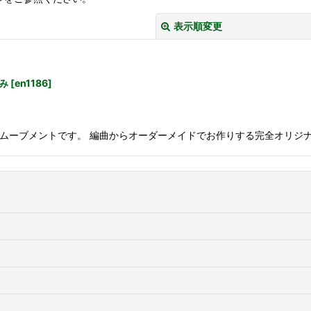
表示順変更
み
[
en1186
]
30N のムーブメントです。 編曲からオーダーメイドでお作りする完全オリジ
絞り込む