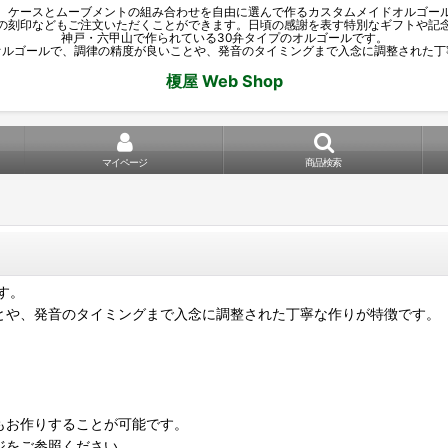
p では、ケースとムーブメントの組み合わせを自由に選んで作るカスタムメイドオルゴ
の刻印などもご注文いただくことができます。日頃の感謝を表す特別なギフトや記
神戸・六甲山で作られている30弁タイプのオルゴールです。
オルゴールで、調律の精度が良いことや、発音のタイミングまで入念に調整された丁
榎屋 Web Shop
マイページ
商品検索
す。
とや、発音のタイミングまで入念に調整された丁寧な作りが特徴です。
もお作りすることが可能です。
ジをご参照ください。