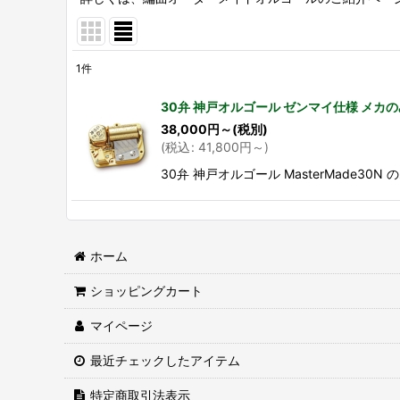
1
件
表示数
:
30弁 神戸オルゴール ゼンマイ仕様 メカの
38,000
円
～
(税別)
並び順
:
(
税込
:
41,800
円
～
)
30弁 神戸オルゴール MasterMade
ホーム
ショッピングカート
マイページ
最近チェックしたアイテム
特定商取引法表示