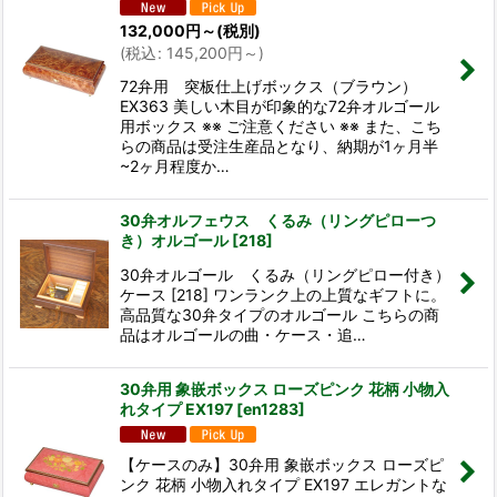
132,000
円
～
(税別)
(
税込
:
145,200
円
～
)
72弁用 突板仕上げボックス（ブラウン）
EX363 美しい木目が印象的な72弁オルゴール
用ボックス ※※ ご注意ください ※※ また、こち
らの商品は受注生産品となり、納期が1ヶ月半
~2ヶ月程度か…
30弁オルフェウス くるみ（リングピローつ
き）オルゴール
[
218
]
30弁オルゴール くるみ（リングピロー付き）
ケース [218] ワンランク上の上質なギフトに。
高品質な30弁タイプのオルゴール こちらの商
品はオルゴールの曲・ケース・追…
30弁用 象嵌ボックス ローズピンク 花柄 小物入
れタイプ EX197
[
en1283
]
【ケースのみ】30弁用 象嵌ボックス ローズピ
ンク 花柄 小物入れタイプ EX197 エレガントな