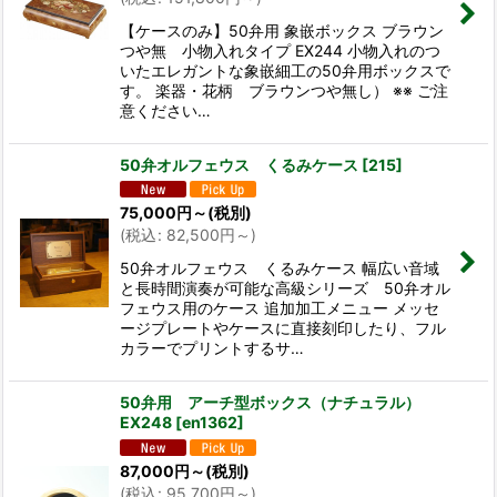
【ケースのみ】50弁用 象嵌ボックス ブラウン
つや無 小物入れタイプ EX244 小物入れのつ
いたエレガントな象嵌細工の50弁用ボックスで
す。 楽器・花柄 ブラウンつや無し） ※※ ご注
意ください…
50弁オルフェウス くるみケース
[
215
]
75,000
円
～
(税別)
(
税込
:
82,500
円
～
)
50弁オルフェウス くるみケース 幅広い音域
と長時間演奏が可能な高級シリーズ 50弁オル
フェウス用のケース 追加加工メニュー メッセ
ージプレートやケースに直接刻印したり、フル
カラーでプリントするサ…
50弁用 アーチ型ボックス（ナチュラル）
EX248
[
en1362
]
87,000
円
～
(税別)
(
税込
:
95,700
円
～
)