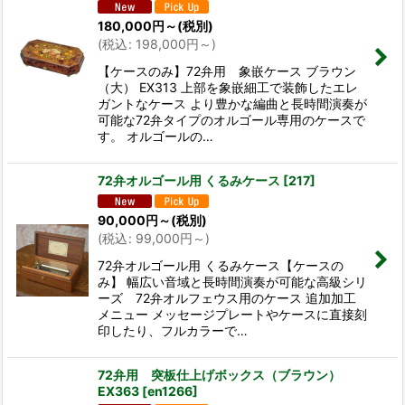
180,000
円
～
(税別)
(
税込
:
198,000
円
～
)
【ケースのみ】72弁用 象嵌ケース ブラウン
（大） EX313 上部を象嵌細工で装飾したエレ
ガントなケース より豊かな編曲と長時間演奏が
可能な72弁タイプのオルゴール専用のケースで
す。 オルゴールの…
72弁オルゴール用 くるみケース
[
217
]
90,000
円
～
(税別)
(
税込
:
99,000
円
～
)
72弁オルゴール用 くるみケース【ケースの
み】 幅広い音域と長時間演奏が可能な高級シリ
ーズ 72弁オルフェウス用のケース 追加加工
メニュー メッセージプレートやケースに直接刻
印したり、フルカラーで…
72弁用 突板仕上げボックス（ブラウン）
EX363
[
en1266
]