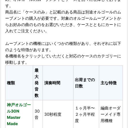
す。
商品名に「ケースのみ」と記載のある商品は別途オルゴールのム
ーブメントの購入が必要です。対象のオルゴールムーブメントか
らお好みの曲のものをお選びいただき、ケースとともにカートに
入れてご注文ください。
ムーブメントの機種にはいくつかの種類があり、それぞれに以下
のような特徴があります。
各機種名をクリックしていただくと対応のケースのカテゴリーに
移動します。
最
大
出荷までの
種類
発
演奏時間
主な特徴
日数
音
数
神戸オルゴー
１ヶ月半〜
編曲オーダ
ル30N
30
30秒程度
２ヶ月半程
ーメイド専
Master
音
度
用機種
Made