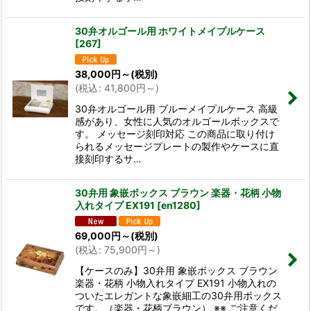
30弁オルゴール用 ホワイトメイプルケース
[
267
]
38,000
円
～
(税別)
(
税込
:
41,800
円
～
)
30弁オルゴール用 ブルーメイプルケース 高級
感があり、女性に人気のオルゴールボックスで
す。 メッセージ刻印対応 この商品に取り付け
られるメッセージプレートの製作やケースに直
接刻印するサ…
30弁用 象嵌ボックス ブラウン 楽器・花柄 小物
入れタイプ EX191
[
en1280
]
69,000
円
～
(税別)
(
税込
:
75,900
円
～
)
【ケースのみ】30弁用 象嵌ボックス ブラウン
楽器・花柄 小物入れタイプ EX191 小物入れの
ついたエレガントな象嵌細工の30弁用ボックス
です。（楽器・花柄ブラウン） ※※ ご注意くだ