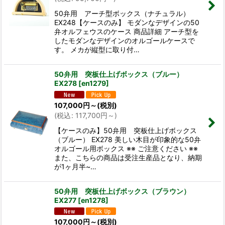
50弁用 アーチ型ボックス（ナチュラル）
EX248【ケースのみ】 モダンなデザインの50
弁オルフェウスのケース 商品詳細 アーチ型を
したモダンなデザインのオルゴールケースで
す。 メカが縦型に取り付…
50弁用 突板仕上げボックス（ブルー）
EX278
[
en1279
]
107,000
円
～
(税別)
(
税込
:
117,700
円
～
)
【ケースのみ】50弁用 突板仕上げボックス
（ブルー） EX278 美しい木目が印象的な50弁
オルゴール用ボックス ※※ ご注意ください ※※
また、こちらの商品は受注生産品となり、納期
が1ヶ月半~…
50弁用 突板仕上げボックス（ブラウン）
EX277
[
en1278
]
107,000
円
～
(税別)