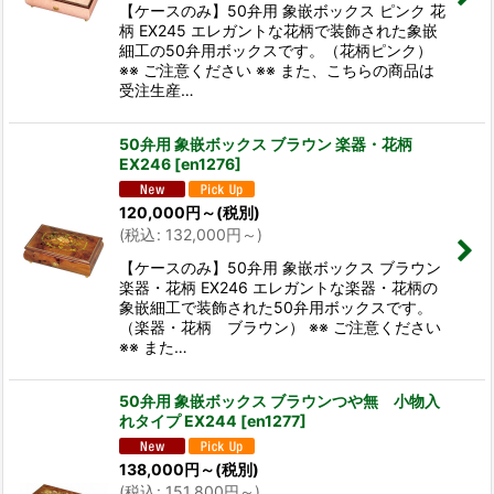
【ケースのみ】50弁用 象嵌ボックス ピンク 花
柄 EX245 エレガントな花柄で装飾された象嵌
細工の50弁用ボックスです。（花柄ピンク）
※※ ご注意ください ※※ また、こちらの商品は
受注生産…
50弁用 象嵌ボックス ブラウン 楽器・花柄
EX246
[
en1276
]
120,000
円
～
(税別)
(
税込
:
132,000
円
～
)
【ケースのみ】50弁用 象嵌ボックス ブラウン
楽器・花柄 EX246 エレガントな楽器・花柄の
象嵌細工で装飾された50弁用ボックスです。
（楽器・花柄 ブラウン） ※※ ご注意ください
※※ また…
50弁用 象嵌ボックス ブラウンつや無 小物入
れタイプ EX244
[
en1277
]
138,000
円
～
(税別)
(
税込
:
151,800
円
～
)