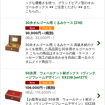
ックな優雅さを持つ、グランドピアノ型のオル
ゴールボックス ※※ ご注意ください ※※ また、
こちらの…
30弁オルゴール用 くるみケース
[
216
]
30,000
円
～
(税別)
(
税込
:
33,000
円
～
)
30弁オルゴール用 くるみケース 高級木材のク
ルミを使用した高品質な30弁用オルゴールケー
ス こちらの商品はオルゴールの曲・ケース・メ
ッセージ加工の組み合わせを自由に選べるカス
タムメイド商品で…
50弁用 ウォールナット材ボックス（ヴィンテ
ージフレームデザイン） EX238
[
en1271
]
106,000
円
～
(税別)
(
税込
:
116,600
円
～
)
【お取寄せ品】50弁用 ウォールナット材ボッ
クス（ヴィンテージフレームデザイン） EX238