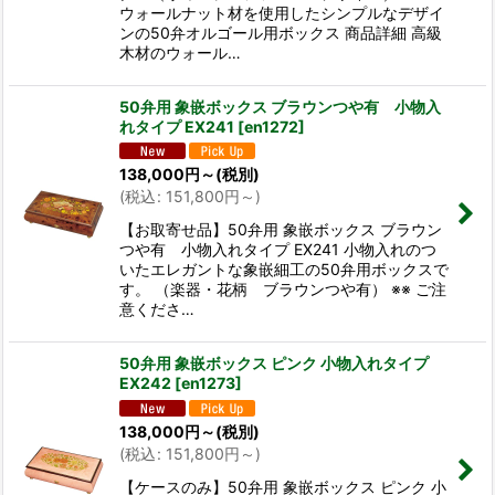
ウォールナット材を使用したシンプルなデザイ
ンの50弁オルゴール用ボックス 商品詳細 高級
木材のウォール…
50弁用 象嵌ボックス ブラウンつや有 小物入
れタイプ EX241
[
en1272
]
138,000
円
～
(税別)
(
税込
:
151,800
円
～
)
【お取寄せ品】50弁用 象嵌ボックス ブラウン
つや有 小物入れタイプ EX241 小物入れのつ
いたエレガントな象嵌細工の50弁用ボックスで
す。 （楽器・花柄 ブラウンつや有） ※※ ご注
意くださ…
50弁用 象嵌ボックス ピンク 小物入れタイプ
EX242
[
en1273
]
138,000
円
～
(税別)
(
税込
:
151,800
円
～
)
【ケースのみ】50弁用 象嵌ボックス ピンク 小