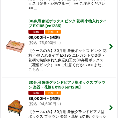
クス（楽器・花柄ブルー） ※※ ご注意ください
※※ …
30弁用 象嵌ボックス ピンク 花柄 小物入れタイ
プ EX195
[
en1285
]
69,000
円
～
(税別)
(
税込
:
75,900
円
～
)
【ケースのみ】30弁用 象嵌ボックス ピンク 花
柄 小物入れタイプ EX195 エレガントな楽器・
花柄で装飾された象嵌細工の30弁用ボックス
（花柄ピンク） ※※ ご注意ください ※※ また、
こちら…
30弁用 象嵌グランドピアノ型ボックス ブラウ
ン 楽器・花柄 EX196
[
en1286
]
86,000
円
～
(税別)
(
税込
:
94,600
円
～
)
【ケースのみ】30弁用 象嵌グランドピアノ型
ボックス ブラウン 楽器・花柄 EX196 クラッシ