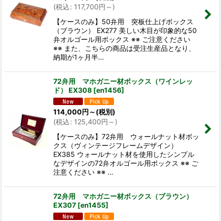
(
税込
:
117,700
円
～
)
【ケースのみ】50弁用 突板仕上げボックス
（ブラウン） EX277 美しい木目が印象的な50
弁オルゴール用ボックス ※※ ご注意ください
※※ また、こちらの商品は受注生産品となり、
納期が1ヶ月半…
72弁用 マホガニー材ボックス（ワインレッ
ド） EX308
[
en1456
]
114,000
円
～
(税別)
(
税込
:
125,400
円
～
)
【ケースのみ】72弁用 ウォールナット材ボッ
クス（ヴィンテージフレームデザイン）
EX385 ウォールナット材を使用したシンプル
なデザインの72弁オルゴール用ボックス ※※ ご
注意ください ※※ …
72弁用 マホガニー材ボックス（ブラウン）
EX307
[
en1455
]