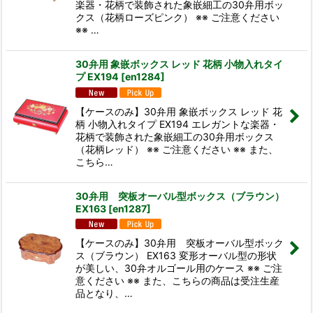
楽器・花柄で装飾された象嵌細工の30弁用ボッ
クス（花柄ローズピンク） ※※ ご注意ください
※※ …
30弁用 象嵌ボックス レッド 花柄 小物入れタイ
プ EX194
[
en1284
]
【ケースのみ】30弁用 象嵌ボックス レッド 花
柄 小物入れタイプ EX194 エレガントな楽器・
花柄で装飾された象嵌細工の30弁用ボックス
（花柄レッド） ※※ ご注意ください ※※ また、
こちら…
30弁用 突板オーバル型ボックス（ブラウン）
EX163
[
en1287
]
【ケースのみ】30弁用 突板オーバル型ボック
ス（ブラウン） EX163 変形オーバル型の形状
が美しい、30弁オルゴール用のケース ※※ ご注
意ください ※※ また、こちらの商品は受注生産
品となり、…