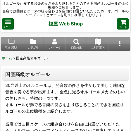
オルゴールが奏でる音楽の良さをより感じることのできる国産オルゴールの上位
機種をご紹介します。
当店では曲目とケースの組み合わせを自由にお選びいただくため、オルゴールの
ムーブメントとケースを別々に在庫しております。
榎屋 Web Shop
メニュー
カート
用途で選ぶ
カテゴリ
マイページ
商品検索
ご利用案内
ホーム
>
国産高級オルゴール
国産高級オルゴール
30弁以上のオルゴールは、発音数の多さを生かして美しく繊細な
音色を奏でる事が出来ます。 金色に光るオルゴールメカそのもの
の美しさも、特徴の一つです。
オルゴールが奏でる音楽の良さをより感じることのできる国産オ
ルゴールの上位機種をご紹介します。
当店では曲目とケースの組み合わせを自由にお選びいただくた
め、オルゴールのムーブメントとケースを別々に在庫しておりま