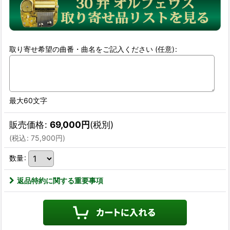
取り寄せ希望の曲番・曲名をご記入ください
(任意)
:
最大60文字
販売価格
:
69,000
円
(税別)
(
税込
:
75,900
円
)
数量
:
返品特約に関する重要事項