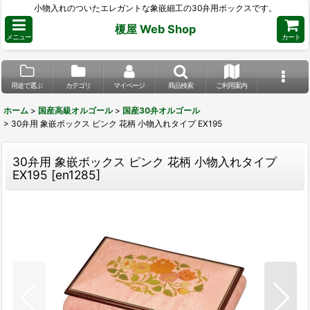
小物入れのついたエレガントな象嵌細工の30弁用ボックスです。
榎屋 Web Shop
メニュー
カート
用途で選ぶ
カテゴリ
マイページ
商品検索
ご利用案内
ホーム
>
国産高級オルゴール
>
国産30弁オルゴール
>
30弁用 象嵌ボックス ピンク 花柄 小物入れタイプ EX195
30弁用 象嵌ボックス ピンク 花柄 小物入れタイプ
EX195
[
en1285
]