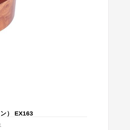
 EX163
ス