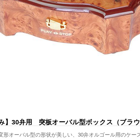
み】30弁用 突板オーバル型ボックス（ブラウン）
変形オーバル型の形状が美しい、30弁オルゴール用のケー