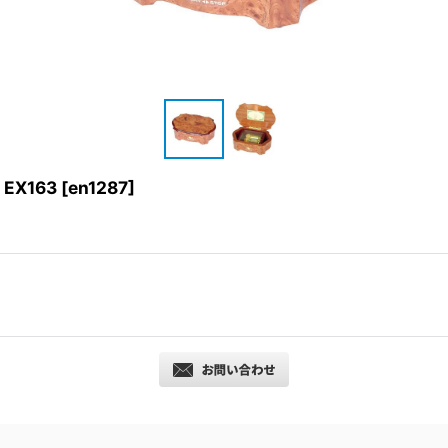
X163
[
en1287
]