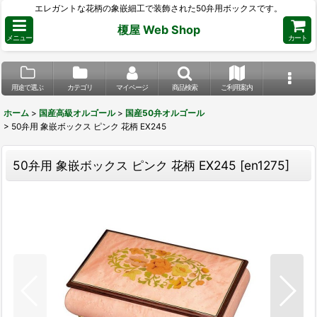
エレガントな花柄の象嵌細工で装飾された50弁用ボックスです。
榎屋 Web Shop
メニュー
カート
用途で選ぶ
カテゴリ
マイページ
商品検索
ご利用案内
ホーム
>
国産高級オルゴール
>
国産50弁オルゴール
>
50弁用 象嵌ボックス ピンク 花柄 EX245
50弁用 象嵌ボックス ピンク 花柄 EX245
[
en1275
]