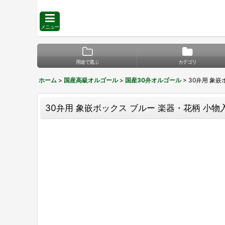
メニュー
用途で選ぶ
カテゴリ
ホーム
>
国産高級オルゴール
>
国産30弁オルゴール
>
30弁用 象嵌
30弁用 象嵌ボックス ブルー 楽器・花柄 小物入