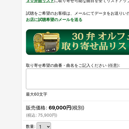
３０弁曲リスト
に取り寄せ可能な曲目を全てリストアッ
試聴をご希望のお客様は、メールにてデータをお送りい
お店に試聴希望のメールを送る
取り寄せ希望の曲番・曲名をご記入ください
(任意)
:
最大60文字
販売価格
:
69,000
円
(税別)
(
税込
:
75,900
円
)
数量
: