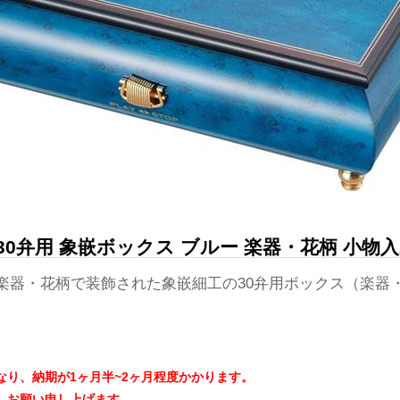
0弁用 象嵌ボックス ブルー 楽器・花柄 小物入れ
楽器・花柄で装飾された象嵌細工の30弁用ボックス（楽器
り、納期が1ヶ月半~2ヶ月程度かかります。
、お願い申し上げます。