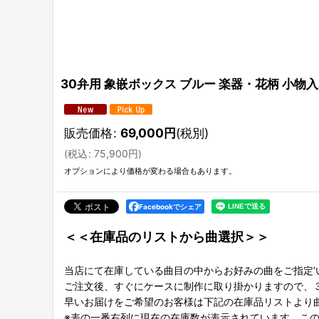
30弁用 象嵌ボックス ブルー 楽器・花柄 小物入れ
販売価格
:
69,000
円
(税別)
(
税込
:
75,900
円
)
オプションにより価格が変わる場合もあります。
Facebookでシェア
＜＜在庫品のリストから曲選択＞＞
当店にて在庫している曲目の中からお好みの曲をご指定’
ご注文後、すぐにケースに制作に取り掛かりますので、
早いお届けをご希望のお客様は下記の在庫品リストより
※表の一番右列に現在の在庫数が表示されています。こ