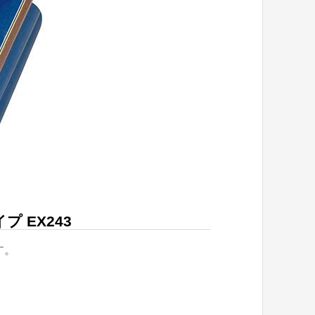
 EX243
す。