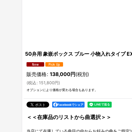
50弁用 象嵌ボックス ブルー 小物入れタイプ EX
販売価格
:
138,000
円
(税別)
(
税込
:
151,800
円
)
オプションにより価格が変わる場合もあります。
Facebookでシェア
＜＜在庫品のリストから曲選択＞＞
当店にて在庫している曲目の中からお好みの曲をご指定’