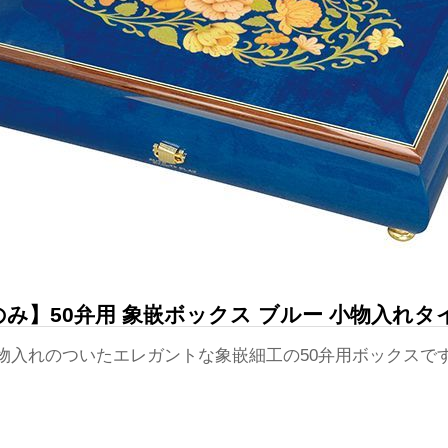
み】50弁用 象嵌ボックス ブルー 小物入れタイプ
物入れのついたエレガントな象嵌細工の50弁用ボックスで