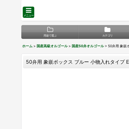
メニュー
用途で選ぶ
カテゴリ
ホーム
>
国産高級オルゴール
>
国産50弁オルゴール
>
50弁用 象嵌
50弁用 象嵌ボックス ブルー 小物入れタイプ E