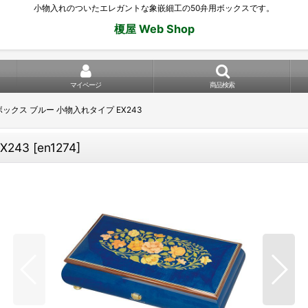
小物入れのついたエレガントな象嵌細工の50弁用ボックスです。
榎屋 Web Shop
マイページ
商品検索
ボックス ブルー 小物入れタイプ EX243
X243
[
en1274
]