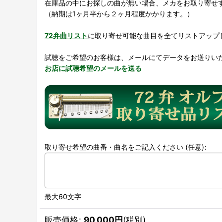
在庫品の中にお探しの曲が無い場合、メカをお取り寄せ
（納期は1ヶ月半から２ヶ月程度かかります。）
72弁曲リスト
に取り寄せ可能な曲目を全てリストアップ
試聴をご希望のお客様は、メールにてデータをお送りい
お店に試聴希望のメールを送る
取り寄せ希望の曲番・曲名をご記入ください
(任意)
:
最大60文字
販売価格
:
90,000
円
(税別)