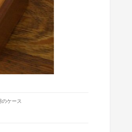
】
用のケース