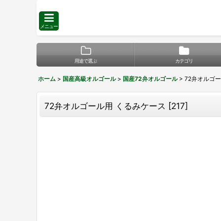
メニュー
用途で選ぶ
カテゴリ
ホーム
>
国産高級オルゴール
>
国産72弁オルゴール
>
72弁オルゴ
72弁オルゴール用 くるみケース
[
217
]