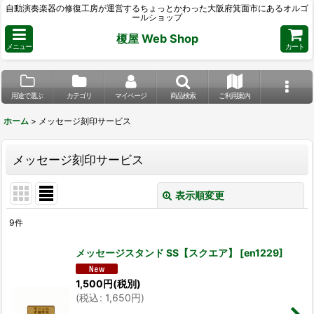
自動演奏楽器の修復工房が運営するちょっとかわった大阪府箕面市にあるオルゴ
ールショップ
榎屋 Web Shop
メニュー
カート
用途で選ぶ
カテゴリ
マイページ
商品検索
ご利用案内
ホーム
>
メッセージ刻印サービス
メッセージ刻印サービス
表示順変更
閉じる
9
件
表示数
:
メッセージスタンド SS【スクエア】
[
en1229
]
並び順
:
1,500
円
(税別)
(
税込
:
1,650
円
)
絞り込む