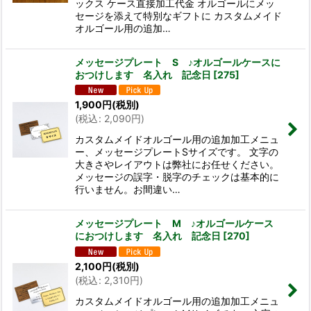
ックス ケース直接加工代金 オルゴールにメッ
セージを添えて特別なギフトに カスタムメイド
オルゴール用の追加…
メッセージプレート S ♪オルゴールケースに
おつけします 名入れ 記念日
[
275
]
1,900
円
(税別)
(
税込
:
2,090
円
)
カスタムメイドオルゴール用の追加加工メニュ
ー、メッセージプレートSサイズです。 文字の
大きさやレイアウトは弊社にお任せください。
メッセージの誤字・脱字のチェックは基本的に
行いません。お間違い…
メッセージプレート M ♪オルゴールケース
におつけします 名入れ 記念日
[
270
]
2,100
円
(税別)
(
税込
:
2,310
円
)
カスタムメイドオルゴール用の追加加工メニュ