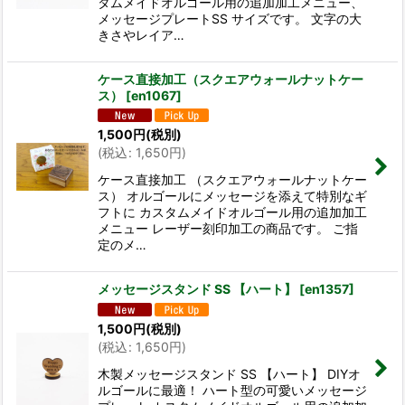
タムメイドオルゴール用の追加加工メニュー、
メッセージプレートSS サイズです。 文字の大
きさやレイア…
ケース直接加工（スクエアウォールナットケー
ス）
[
en1067
]
1,500
円
(税別)
(
税込
:
1,650
円
)
ケース直接加工 （スクエアウォールナットケー
ス） オルゴールにメッセージを添えて特別なギ
フトに カスタムメイドオルゴール用の追加加工
メニュー レーザー刻印加工の商品です。 ご指
定のメ…
メッセージスタンド SS 【ハート】
[
en1357
]
1,500
円
(税別)
(
税込
:
1,650
円
)
木製メッセージスタンド SS 【ハート】 DIYオ
ルゴールに最適！ ハート型の可愛いメッセージ