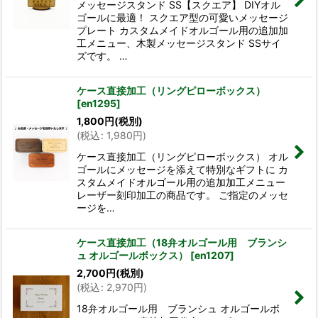
メッセージスタンド SS【スクエア】 DIYオル
ゴールに最適！ スクエア型の可愛いメッセージ
プレート カスタムメイドオルゴール用の追加加
工メニュー、木製メッセージスタンド SSサイ
ズです。 …
ケース直接加工（リングピローボックス）
[
en1295
]
1,800
円
(税別)
(
税込
:
1,980
円
)
ケース直接加工（リングピローボックス） オル
ゴールにメッセージを添えて特別なギフトに カ
スタムメイドオルゴール用の追加加工メニュー
レーザー刻印加工の商品です。 ご指定のメッセ
ージを…
ケース直接加工（18弁オルゴール用 ブランシ
ュ オルゴールボックス）
[
en1207
]
2,700
円
(税別)
(
税込
:
2,970
円
)
18弁オルゴール用 ブランシュ オルゴールボ