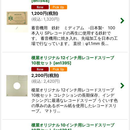
[
en1548
]
並び順
:
1,200
円
(税別)
(
税込
:
1,320
円
)
絞り込む
蓄音機用 鉄針 ミディアム -日本製- 100
本入り SPレコードの再生に使用する鉄針で
す。 蓄音機用に焼き入れ、先端加工を日本の工
場で行なっています。 直径：φ1.1mm 長…
榎屋オリジナル 12インチ用レコードスリーブ
10枚セット
[
en1395
]
2,200
円
(税別)
(
税込
:
2,420
円
)
榎屋オリジナル 12インチ用レコードスリーブ
10枚セット コレクションの長期保存、インデ
クシングに最適なレコードスリーブ うぐいす色
の厚みのあるボール紙を使用したレコードスリ
ーブ。 マトリ…
榎屋オリジナル 10インチ用レコードスリーブ