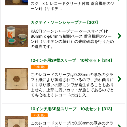
スク x１ レコードクリーナ付属 蓄音機用のソ
ーン針（サボテ…
カクティ・ソーンシャープナー
[
307
]
KACTIソーンシャープナー ケースサイズ H:
86mm x φ64mm 樹脂ベース 蓄音機用のソー
ン針（サボテンの棘針）の先端研磨を行うため
の道具です。
12インチ用SP盤スリーブ 10枚セット
[
314
]
このレコードスリーブは0.28mmの厚みのクラ
フト紙により製造されているので、折れ曲りに
くく取り扱いの際にシワが発生することもあり
ません。上部に浅いカットが施してあるのでと
ても心地よくレコードの出し入…
10インチ用SP盤スリーブ 10枚セット
[
313
]
このレコードスリーブは0.28mmの厚みのクラ