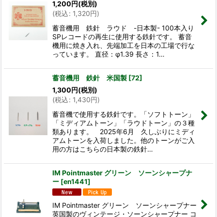
1,200
円
(税別)
(
税込
:
1,320
円
)
蓄音機用 鉄針 ラウド -日本製- 100本入り
SPレコードの再生に使用する鉄針です。 蓄音
機用に焼き入れ、先端加工を日本の工場で行な
っています。 直径：φ1.39 長さ：1…
蓄音機用 鉄針 米国製
[
72
]
1,300
円
(税別)
(
税込
:
1,430
円
)
蓄音機で使用する鉄針です。「ソフトトーン」
「ミディアムトーン」「ラウドトーン」の３種
類あります。 2025年6月 久しぶりにミディ
アムトーンを入荷しました。他のトーンがご入
用の方はこちらの日本製の鉄針…
IM Pointmaster グリーン ソーンシャープナ
ー
[
en1441
]
IM Pointmaster グリーン ソーンシャープナー
英国製のヴィンテージ・ソーンシャープナー コ