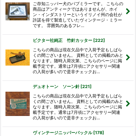
ご存知ニッパー犬のパブミラーです。 こちらの
商品はアンティークではありませんが、ホイ
ン・インダストリーというイリノイ州の会社が
許諾を得て製造していたヴィンテージ・ミラー
です。 雰囲気のあるフレ…
ビクター社純正 竹針カッター
[
222
]
こちらの商品は現在欠品中で入荷予定もしばら
くの間ございません。 資料としての掲載のみと
なります。随時入荷次第、こちらのページに掲
載予定です。通常は7月頃にアクセサリー関連
の入荷が多いので是非チェックお…
デュオトーン ソーン針
[
221
]
こちらの商品は現在欠品中で入荷予定もしばら
くの間ございません。 資料としての掲載のみと
なります。随時入荷次第、こちらのページに掲
載予定です。通常は7月頃にアクセサリー関連
の入荷が多いので是非チェックお…
ヴィンテージニッパーバックル
[
178
]