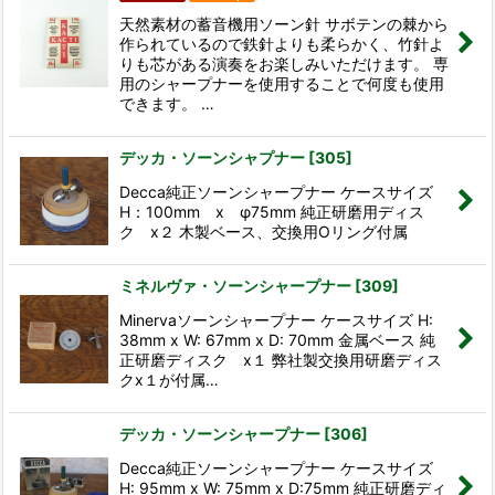
天然素材の蓄音機用ソーン針 サボテンの棘から
作られているので鉄針よりも柔らかく、竹針よ
りも芯がある演奏をお楽しみいただけます。 専
用のシャープナーを使用することで何度も使用
できます。 …
デッカ・ソーンシャプナー
[
305
]
Decca純正ソーンシャープナー ケースサイズ
H：100mm x φ75mm 純正研磨用ディス
ク x２ 木製ベース、交換用Oリング付属
ミネルヴァ・ソーンシャープナー
[
309
]
Minervaソーンシャープナー ケースサイズ H:
38mm x W: 67mm x D: 70mm 金属ベース 純
正研磨ディスク x１ 弊社製交換用研磨ディス
クx１が付属…
デッカ・ソーンシャープナー
[
306
]
Decca純正ソーンシャープナー ケースサイズ
H: 95mm x W: 75mm x D:75mm 純正研磨ディ