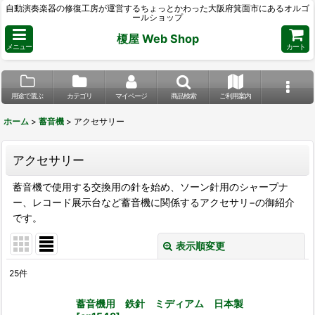
自動演奏楽器の修復工房が運営するちょっとかわった大阪府箕面市にあるオルゴ
ールショップ
榎屋 Web Shop
メニュー
カート
用途で選ぶ
カテゴリ
マイページ
商品検索
ご利用案内
ホーム
>
蓄音機
>
アクセサリー
アクセサリー
蓄音機で使用する交換用の針を始め、ソーン針用のシャープナ
ー、レコード展示台など蓄音機に関係するアクセサリ−の御紹介
です。
表示順変更
閉じる
25
件
表示数
:
蓄音機用 鉄針 ミディアム 日本製