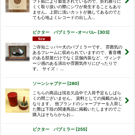
フト紙により製造されているので、折れ曲りに
くく取り扱いの際にシワが発生することもあり
ません。上部に浅いカットが施してあるのでと
ても心地よくレコードの出し入…
ビクター パブミラー -オーバル-
[
303
]
ご存知ニッパー犬のパブミラーです。 雰囲気の
あるフレームに収められていますので、蓄音機
のある部屋だけでなく店舗内装など、ヴィンテ
ージ感のある演出や雰囲気作りにぴったりで
す。 サイズ： …
ソーンシャプナー
[
280
]
こちらの商品は現在欠品中で入荷予定もしばら
くの間ございません。 資料としての掲載のみと
なります。 他ブランドのシャープナーを入荷し
た際は下段の関連商品に掲載いたしますのでご
購入はそちらからお…
ビクター パブミラー
[
255
]