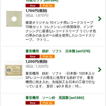
10枚セット
[
en1394
]
1,700
円
(税別)
(
税込
:
1,870
円
)
榎屋オリジナル 10インチ用レコードスリーブ
10枚セット コレクションの長期保存、インデ
クシングに最適なレコードスリーブ うぐいす色
の厚みのあるボール紙を使用したレコードスリ
ーブ。 マトリ…
蓄音機用 鉄針 ソフト 日本製
[
en1376
]
1,200
円
(税別)
(
税込
:
1,320
円
)
蓄音機用 鉄針 ソフト -日本製- 100本入り
SPレコードの再生に使用する鉄針です。 蓄音
機用に焼き入れ、先端加工を日本の工場で行な
っています。 直径：φ0.9 長さ：16…
蓄音機用 ソーン針 英国製
[
en1360
]