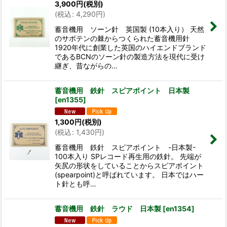
3,900
円
(税別)
(
税込
:
4,290
円
)
蓄音機用 ソーン針 英国製 (10本入り） 天然
のサボテンの棘からつくられた蓄音機用針
1920年代に創業した英国のハイエンドブランド
であるBCNのソーン針の製造方法を現代に受け
継ぎ、昔ながらの…
蓄音機用 鉄針 スピアポイント 日本製
[
en1355
]
1,300
円
(税別)
(
税込
:
1,430
円
)
蓄音機用 鉄針 スピアポイント -日本製-
100本入り SPレコード再生用の鉄針。 先端が
矢尻の形状をしていることからスピアポイント
(spearpoint)と呼ばれています。 日本ではハー
ト針とも呼…
蓄音機用 鉄針 ラウド 日本製
[
en1354
]