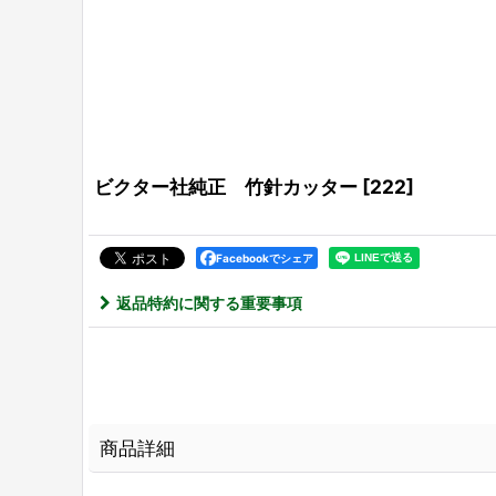
ビクター社純正 竹針カッター
[
222
]
Facebookでシェア
返品特約に関する重要事項
商品詳細