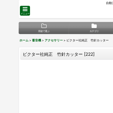
自動
メニュー
用途で選ぶ
カテゴリ
ホーム
>
蓄音機
>
アクセサリー
>
ビクター社純正 竹針カッター
ビクター社純正 竹針カッター
[
222
]