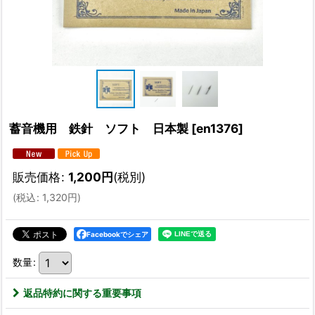
蓄音機用 鉄針 ソフト 日本製
[
en1376
]
販売価格
:
1,200
円
(税別)
(
税込
:
1,320
円
)
Facebookでシェア
数量
:
返品特約に関する重要事項