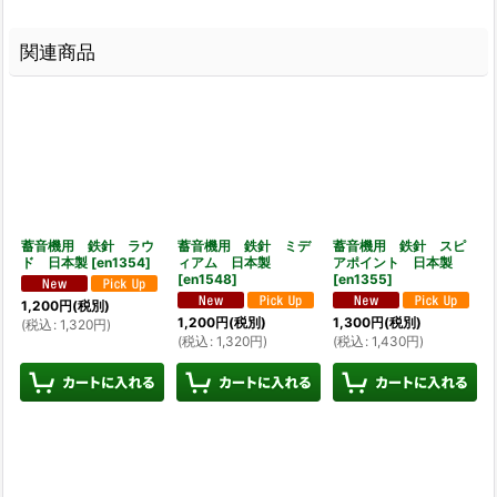
関連商品
蓄音機用 鉄針 ラウ
蓄音機用 鉄針 ミデ
蓄音機用 鉄針 スピ
ド 日本製
[
en1354
]
ィアム 日本製
アポイント 日本製
[
en1548
]
[
en1355
]
1,200
円
(税別)
1,200
円
(税別)
1,300
円
(税別)
(
税込
:
1,320
円
)
(
税込
:
1,320
円
)
(
税込
:
1,430
円
)