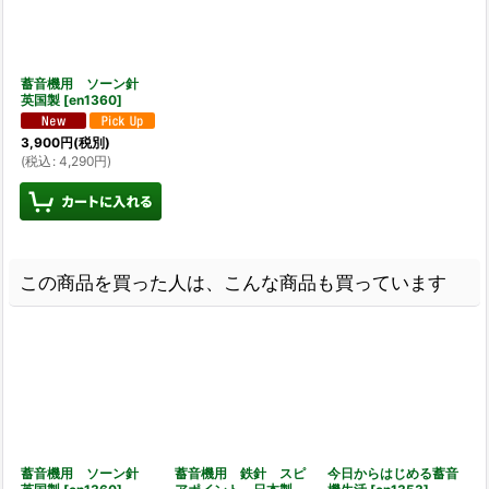
蓄音機用 ソーン針
英国製
[
en1360
]
3,900
円
(税別)
(
税込
:
4,290
円
)
この商品を買った人は、こんな商品も買っています
蓄音機用 ソーン針
蓄音機用 鉄針 スピ
今日からはじめる蓄音