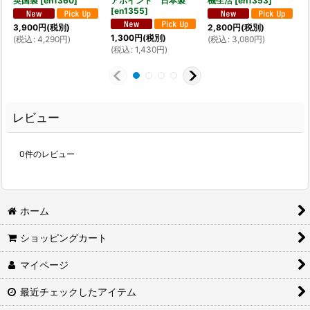
英国製
[
en1360
]
アポイント 日本製
機生活
[
en1353
]
[
en1355
]
[
3,900
円
(税別)
2,800
円
(税別)
1,300
円
(税別)
1
(
税込
:
4,290
円
)
(
税込
:
3,080
円
)
(
税込
:
1,430
円
)
(
レビュー
0
件のレビュー
ホーム
ショッピングカート
マイページ
最近チェックしたアイテム