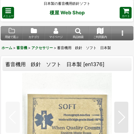
日本製の蓄音機用鉄針ソフト
榎屋 Web Shop
メニュー
カート
用途で選ぶ
カテゴリ
マイページ
商品検索
ご利用案内
ホーム
>
蓄音機
>
アクセサリー
>
蓄音機用 鉄針 ソフト 日本製
蓄音機用 鉄針 ソフト 日本製
[
en1376
]