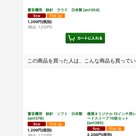
蓄音機用 鉄針 ラウド 日本製
[
en1354
]
1,200
円
(税別)
(
税込
:
1,320
円
)
この商品を買った人は、こんな商品も買ってい
蓄音機用 鉄針 ソフト 日本製
榎屋オリジナル 12インチ用
[
en1376
]
ードスリーブ 10枚セット
[
en1395
]
1,200
円
(税別)
2,200
円
(税別)
(
税込
:
1,320
円
)