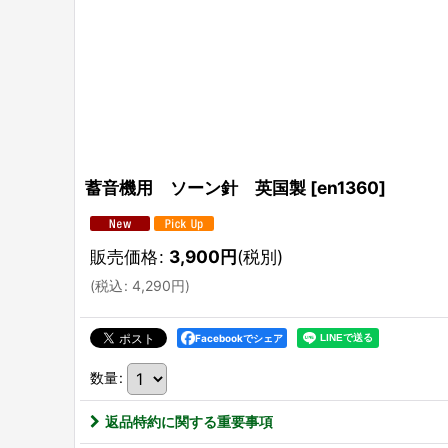
蓄音機用 ソーン針 英国製
[
en1360
]
販売価格
:
3,900
円
(税別)
(
税込
:
4,290
円
)
Facebookでシェア
数量
:
返品特約に関する重要事項