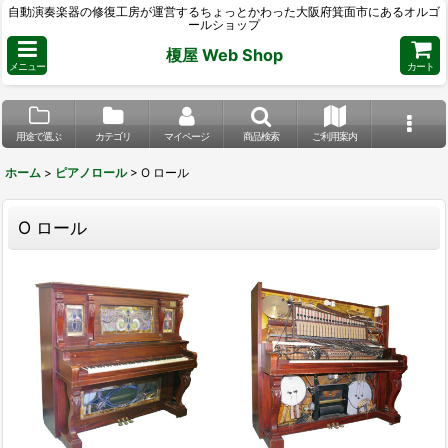
自動演奏楽器の修復工房が運営するちょっとかわった大阪府箕面市にあるオルゴ
ールショップ
榎屋 Web Shop
メニュー
カート
用途で選ぶ
カテゴリ
マイページ
商品検索
ご利用案内
ホーム
>
ピアノロール
>
O ロール
O ロール