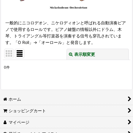
一般的にニコロデオン、ニケロディオンと呼ばれる自動演奏ピア
ノで使用するロールです。ピアノ鍵盤の情報以外にドラム、木
琴、トライアングル等打楽器を演奏する信号も穿孔されていま
す。「O Roll」→「オーロール」と発音します。
表示順変更
閉じる
0
件
表示数
:
並び順
:
ホーム
絞り込む
ショッピングカート
マイページ