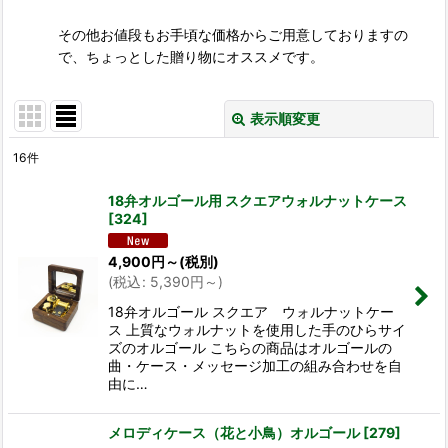
その他お値段もお手頃な価格からご用意しておりますの
で、ちょっとした贈り物にオススメです。
表示順変更
閉じる
16
件
表示数
:
18弁オルゴール用 スクエアウォルナットケース
[
324
]
並び順
:
4,900
円
～
(税別)
(
税込
:
5,390
円
～
)
絞り込む
18弁オルゴール スクエア ウォルナットケー
ス 上質なウォルナットを使用した手のひらサイ
ズのオルゴール こちらの商品はオルゴールの
曲・ケース・メッセージ加工の組み合わせを自
由に…
メロディケース（花と小鳥）オルゴール
[
279
]