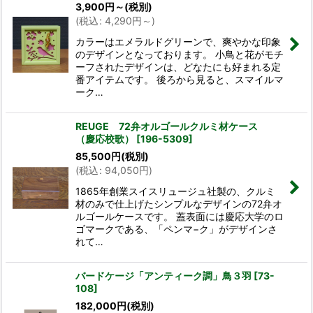
3,900
円
～
(税別)
(
税込
:
4,290
円
～
)
カラーはエメラルドグリーンで、爽やかな印象
のデザインとなっております。 小鳥と花がモチ
ーフされたデザインは、どなたにも好まれる定
番アイテムです。 後ろから見ると、スマイルマ
ーク…
REUGE 72弁オルゴールクルミ材ケース
（慶応校歌）
[
196-5309
]
85,500
円
(税別)
(
税込
:
94,050
円
)
1865年創業スイスリュージュ社製の、クルミ
材のみで仕上げたシンプルなデザインの72弁オ
ルゴールケースです。 蓋表面には慶応大学のロ
ゴマークである、「ペンマ−ク」がデザインさ
れて…
バードケージ「アンティーク調」鳥３羽
[
73-
108
]
182,000
円
(税別)