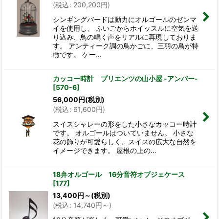
(
税込
:
200,200
円
)
シンギングバードは動力にオルゴールのゼンマ
イを使用し、 ふいごからホイッスルに空気を送
り込み、鳥の鳴く声をリアルに再現しておりま
す。 アンティーク調の鳥かごに、三羽の鳥が特
徴です。 ケー…
カッコー時計 ブリエンツの山小屋 -アンバー-
[
570-6
]
56,000
円
(税別)
(
税込
:
61,600
円
)
スイスシャレーの形をした小さなカッコー時計
です。 オルゴールはついていません。 小さな
花の飾りが可愛らしく、スイスの広大な自然を
イメージできます。 屋根の上の…
18弁オルゴール 16分音符オブジェケース
[
177
]
13,400
円
～
(税別)
(
税込
:
14,740
円
～
)