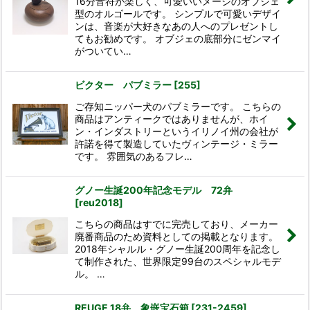
16分音符が楽しく、可愛いいメージのオブジェ
型のオルゴールです。 シンプルで可愛いデザイ
ンは、音楽が大好きなあの人へのプレゼントし
てもお勧めです。 オブジェの底部分にゼンマイ
がついてい…
ビクター パブミラー
[
255
]
ご存知ニッパー犬のパブミラーです。 こちらの
商品はアンティークではありませんが、ホイ
ン・インダストリーというイリノイ州の会社が
許諾を得て製造していたヴィンテージ・ミラー
です。 雰囲気のあるフレ…
グノー生誕200年記念モデル 72弁
[
reu2018
]
こちらの商品はすでに完売しており、メーカー
廃番商品のため資料としての掲載となります。
2018年シャルル・グノー生誕200周年を記念し
て制作された、世界限定99台のスペシャルモデ
ル。 …
REUGE 18弁 象嵌宝石箱
[
231-2459
]